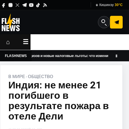
☀️ Кишинэу
30°C
⌂
☰
лки, рост акцизов и новые налоговые льготы: что изменится после рефо
FLASHNEWS
Ⅱ
В МИРЕ
ОБЩЕСТВО
·
Индия: не менее 21
погибшего в
результате пожара в
отеле Дели