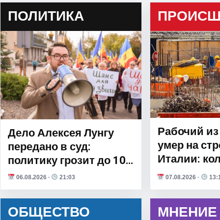
ПОЛИТИКА
ПРОИСШ
Рабочий и
Дело Алексея Лунгу
умер на стр
передано в суд:
Италии: ко
политику грозит до 10
подозреваю
лет лишения свободы
06.08.2026 ·
21:03
07.08.2026 ·
13:
неоказани
ОБЩЕСТВО
МНЕНИЕ