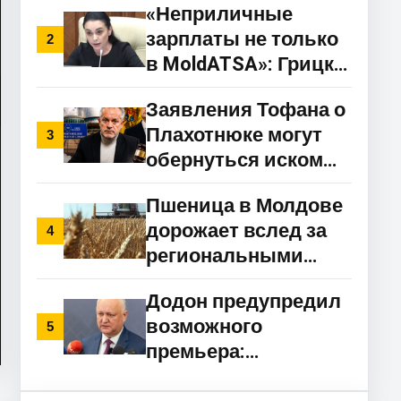
«Неприличные
власти готовят
зарплаты не только
новый механизм
2
в MoldATSA»: Грицко
поддержки
требует масштабных
Заявления Тофана о
проверок
Плахотнюке могут
госпредприятий
3
обернуться иском
против Молдовы в
Пшеница в Молдове
ЕСПЧ
дорожает вслед за
4
региональными
рынками
Додон предупредил
возможного
5
премьера:
«Работайте на народ,