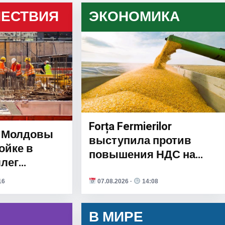
ЕСТВИЯ
ЭКОНОМИКА
Forța Fermierilor
з Молдовы
выступила против
ойке в
повышения НДС на
ллег
зерновые: это может
т в
привести к массовому
16
07.08.2026 ·
14:08
и помощи
банкротству аграриев
В МИРЕ