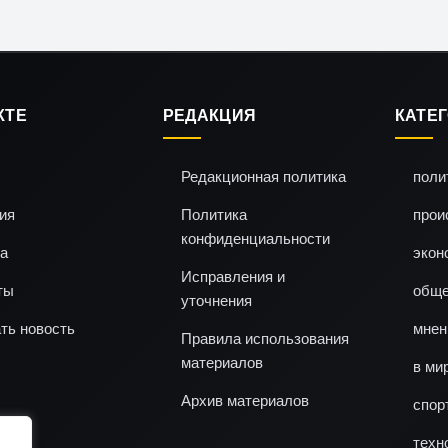
КТЕ
РЕДАКЦИЯ
КАТЕ
Редакционная политика
поли
ия
Политика
прои
конфиденциальности
а
экон
Исправления и
ты
обще
уточнения
ть новость
мнен
Правила использования
материалов
в ми
Архив материалов
спор
техн