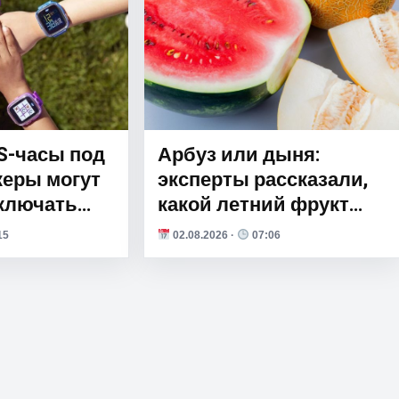
S-часы под
Арбуз или дыня:
керы могут
эксперты рассказали,
ключать
какой летний фрукт
икрофон
полезнее для здоровья
15
02.08.2026 ·
07:06