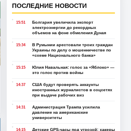
а не на ПДС»
ПОСЛЕДНИЕ НОВОСТИ
Болгария увеличила экспорт
15:51
электроэнергии до рекордных
объемов на фоне обмеления Дуная
В Румынии арестовали троих граждан
15:34
Украины по делу о мошенничестве по
«схеме Национального банка»
Юлия Навальная: голос за «Яблоко» —
15:15
это голос против войны
США будут проверять аккаунты
14:37
иностранных журналистов в соцсетях
при выдаче рабочих виз
Администрация Трампа усилила
14:31
давление на американские
университеты
Детские GPS-часы под угрозой: хакеры
14:15