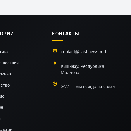
ГОРИИ
КОНТАКТЫ
тика
contact@flashnews.md
сшествия
Кишинэу, Республика
Молдова
омика
ство
24/7 — мы всегда на связи
ие
ре
т
ологии