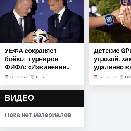
УЕФА сохраняет
Детские GP
бойкот турниров
угрозой: ха
ФИФА: «Извинения
удаленно в
Инфантино ничего не
камеру и м
07.08.2026 ·
13:37
07.08.2026 ·
14:
меняют»
ВИДЕО
Пока нет материалов