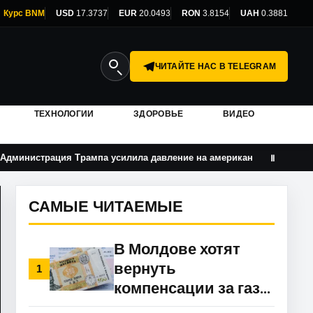
Курс BNM
USD
17.3737
EUR
20.0493
RON
3.8154
UAH
0.3881
ЧИТАЙТЕ НАС В TELEGRAM
ТЕХНОЛОГИИ
ЗДОРОВЬЕ
ВИДЕО
ия Трампа усилила давление на американские университеты
Ⅱ
САМЫЕ ЧИТАЕМЫЕ
В Молдове хотят
вернуть
1
компенсации за газ
прямо в счета: