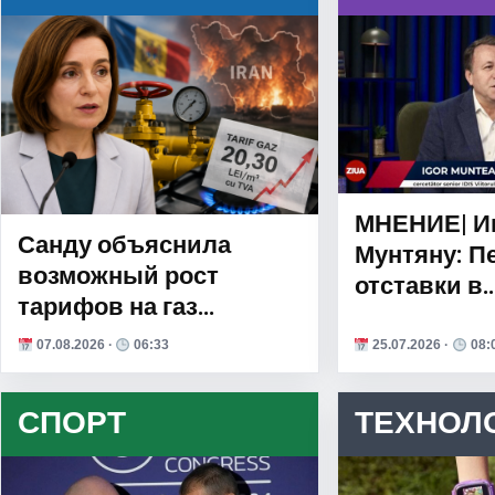
МНЕНИЕ| И
Санду объяснила
Мунтяну: П
возможный рост
отставки в
тарифов на газ
правительс
последствиями войны
спустя 72 ч
07.08.2026 ·
06:33
25.07.2026 ·
08:
в Иране
vadis?
СПОРТ
ТЕХНОЛ