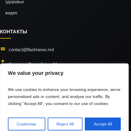
здоровье
видео
КОНТАКТЫ
contact@flashnews.md
Кишинэу, Республика Молдова
We value your privacy
24/7 — мы всегда на связи
We use cookies to enhance your browsing experience, serve
personalised ads or content, and analyse our traffic. By
clicking "Accept All", you consent to our use of cookies.
flashnews © 2026 / All Rights Reserved
Использование материалов разрешено только при наличии активной
гиперссылки на источник.
Customise
Reject All
Accept All