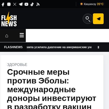
Кишинэу
35°C
⌂
☰
истрация Трампа усилила давление на американские университеты
FLASHNEWS
Ⅱ
ЗДОРОВЬЕ
Срочные меры
против Эболы:
международные
доноры инвестируют
в разработку вакцин