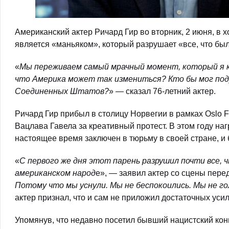
Американский актер Ричард Гир во вторник, 2 июня, в 
является «маньяком», который разрушает «все, что бы
«
Мы переживаем самый мрачный момент, который я ко
что Америка может так измениться? Кто бы мог по
Соединенных Штатов?
» — сказал 76-летний актер.
Ричард Гир прибыл в столицу Норвегии в рамках Oslo
Вацлава Гавела за креативный протест. В этом году на
настоящее время заключен в тюрьму в своей стране, и
«
С первого же дня этот парень разрушил почти все, 
американском народ
е», — заявил актер со сцены пере
Потому что мы уснули. Мы не беспокоились. Мы не г
актер признал, что и сам не приложил достаточных уси
Упомянув, что недавно посетил бывший нацистский конц