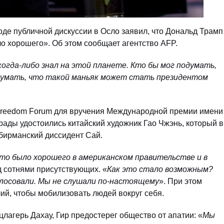
ходе публичной дискуссии в Осло заявил, что Дональд Трамп
ло хорошего». Об этом сообщает агентство AFP.
гда-либо знал на этой планете. Кто бы мог подумать,
думать, что такой маньяк может стать президентом
 Freedom Forum для вручения Международной премии имени
грады удостоились китайский художник Гао Чжэнь, который в
 бирманский диссидент Сай.
что было хорошего в американском правительстве и в
д сотнями присутствующих. «
Как это стало возможным?
олосовали. Мы не слушали по-настоящему
». При этом
лий, чтобы мобилизовать людей вокруг себя.
лагерь Дахау, Гир предостерег общество от апатии: «
Мы