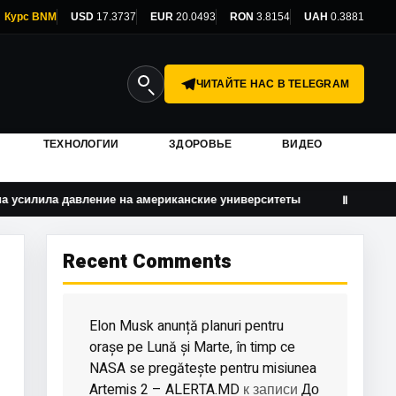
Курс BNM
USD
17.3737
EUR
20.0493
RON
3.8154
UAH
0.3881
ЧИТАЙТЕ НАС В TELEGRAM
ТЕХНОЛОГИИ
ЗДОРОВЬЕ
ВИДЕО
авление на американские университеты
Детские GPS-ч
Ⅱ
Recent Comments
Elon Musk anunță planuri pentru
orașe pe Lună și Marte, în timp ce
NASA se pregătește pentru misiunea
Artemis 2 – ALERTA.MD
До
к записи