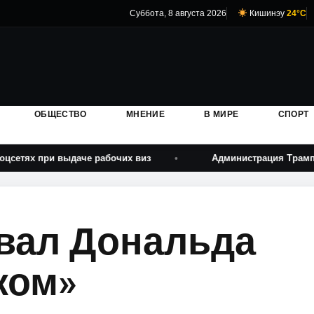
Суббота, 8 августа 2026
Кишинэу
24°C
ОБЩЕСТВО
МНЕНИЕ
В МИРЕ
СПОРТ
и выдаче рабочих виз
Администрация Трампа усилила д
звал Дональда
ком»