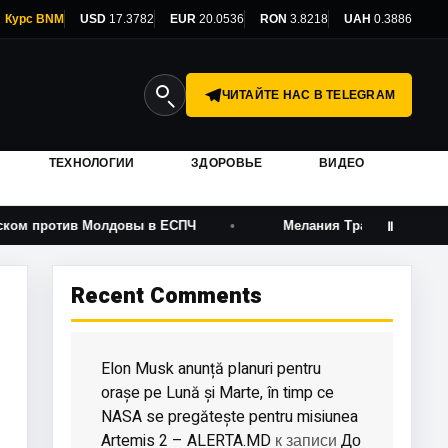
Курс BNM
USD
17.3782
EUR
20.0536
RON
3.8218
UAH
0.3886
ЧИТАЙТЕ НАС В TELEGRAM
ТЕХНОЛОГИИ
ЗДОРОВЬЕ
ВИДЕО
ив Молдовы в ЕСПЧ
Мелания Трамп возвращается на эк
Ⅱ
Recent Comments
Elon Musk anunță planuri pentru
orașe pe Lună și Marte, în timp ce
NASA se pregătește pentru misiunea
Artemis 2 – ALERTA.MD
До
к записи