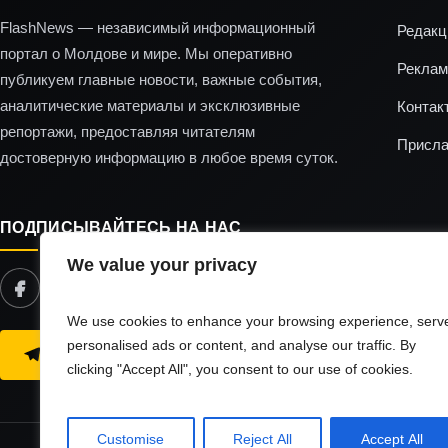
FlashNews — независимый информационный
Редакц
портал о Молдове и мире. Мы оперативно
Реклам
публикуем главные новости, важные события,
аналитические материалы и эксклюзивные
Контак
репортажи, предоставляя читателям
Присла
достоверную информацию в любое время суток.
ПОДПИСЫВАЙТЕСЬ НА НАС
We value your privacy
We use cookies to enhance your browsing experience, serv
personalised ads or content, and analyse our traffic. By
ЧИТАЙТЕ НАС В TELEGRAM
clicking "Accept All", you consent to our use of cookies.
Customise
Reject All
Accept All