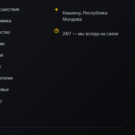
сшествия
Кишинэу, Республика
Молдова
омика
ство
24/7 — мы всегда на связи
ие
ре
т
ологии
овье
о