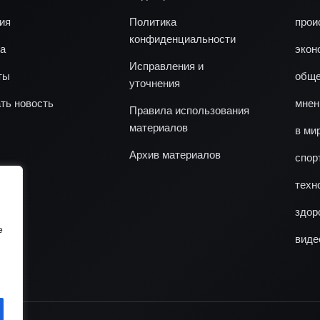
ия
Политика
прои
конфиденциальности
а
экон
Исправления и
ты
обще
уточнения
ть новость
мнен
Правила использования
материалов
в ми
Архив материалов
спор
техн
здор
e
виде