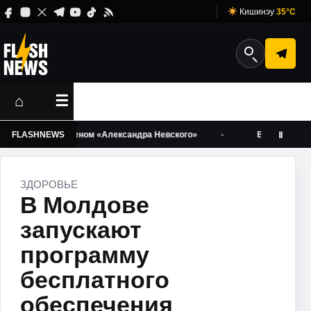
Кишинэу
35°C
⌂
☰
 Озерова орденом «Александра Невского»
FLASHNEWS
В Кишинэу вступил
Ⅱ
ЗДОРОВЬЕ
В Молдове
запускают
программу
бесплатного
обеспечения