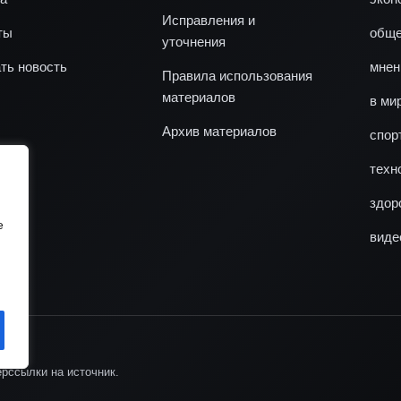
Исправления и
ты
обще
уточнения
ть новость
мнен
Правила использования
материалов
в ми
Архив материалов
спор
техн
здор
e
виде
рссылки на источник.