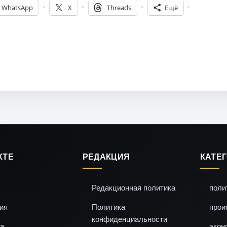
WhatsApp
X
Threads
Ещё
КТЕ
РЕДАКЦИЯ
КАТЕ
Редакционная политика
поли
ия
Политика
прои
конфиденциальности
а
экон