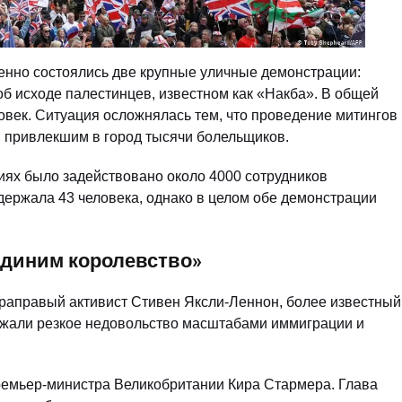
менно состоялись две крупные уличные демонстрации:
б исходе палестинцев, известном как «Накба». В общей
век. Ситуация осложнялась тем, что проведение митингов
, привлекшим в город тысячи болельщиков.
иях было задействовано около 4000 сотрудников
держала 43 человека, однако в целом обе демонстрации
единим королевство»
раправый активист Стивен Яксли-Леннон, более известный
жали резкое недовольство масштабами иммиграции и
премьер-министра Великобритании Кира Стармера. Глава