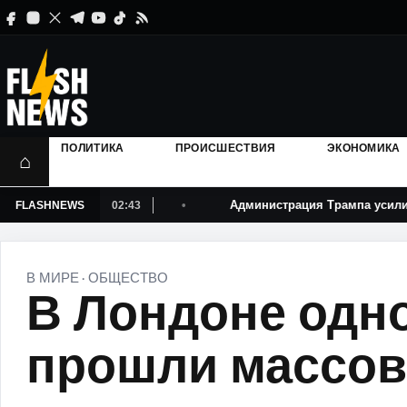
ПОЛИТИКА
ПРОИСШЕСТВИЯ
ЭКОНОМИКА
⌂
даче рабочих виз
Администрация Трампа усилила давл
FLASHNEWS
02:43
В МИРЕ
ОБЩЕСТВО
·
В Лондоне одн
прошли массов