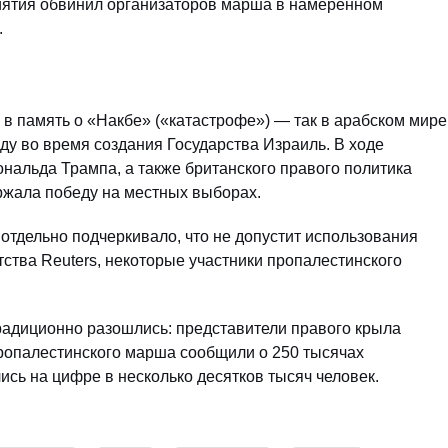
риятия обвинил организаторов марша в намеренном
.
в память о «Накбе» («катастрофе») — так в арабском мире
ду во время создания Государства Израиль. В ходе
альда Трампа, а также британского правого политика
ржала победу на местных выборах.
отдельно подчеркивало, что не допустит использования
тства Reuters, некоторые участники пропалестинского
радиционно разошлись: представители правого крыла
пропалестинского марша сообщили о 250 тысячах
сь на цифре в несколько десятков тысяч человек.