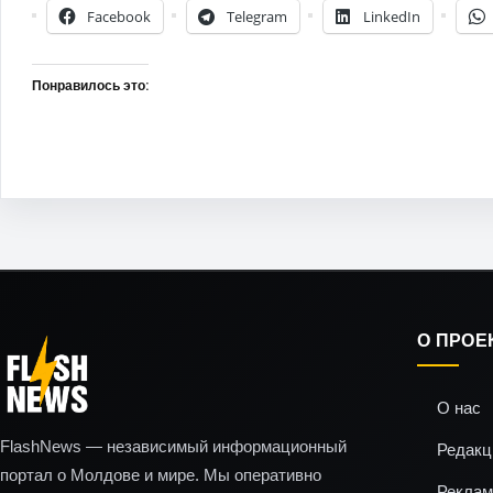
Facebook
Telegram
LinkedIn
Понравилось это:
О ПРОЕ
О нас
FlashNews — независимый информационный
Редакц
портал о Молдове и мире. Мы оперативно
Реклам