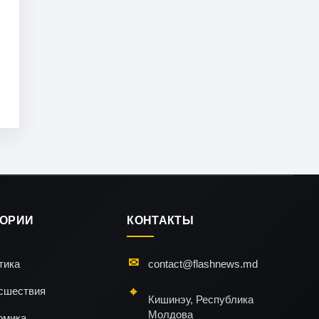
ГОРИИ
КОНТАКТЫ
тика
contact@flashnews.md
сшествия
Кишинэу, Республика
Молдова
омика