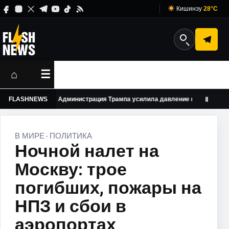
Кишинэу
28°C
⌂
☰
FLASHNEWS
Администрация Трампа усилила давление на американские у
Ⅱ
В МИРЕ
ПОЛИТИКА
·
Ночной налет на
Москву: трое
погибших, пожары на
НПЗ и сбои в
аэропортах