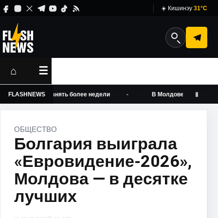
☀️ Кишинэу
31°C
⌂
☰
онт может занять более недели
FLASHNEWS
В Молдове могут вырасти т
Ⅱ
ОБЩЕСТВО
Болгария выиграла
«Евровидение-2026»,
Молдова — в десятке
лучших