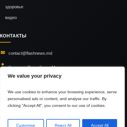
здоровье
видео
КОНТАКТЫ
contact@flashnews.md
Кишинэу, Республика Молдова
We value your privacy
24/7 — мы всегда на связи
We use cookies to enhance your browsing experience, serve
personalised ads or content, and analyse our traffic. By
clicking "Accept All", you consent to our use of cookies.
flashnews © 2026 / All Rights Reserved
Использование материалов разрешено только при наличии активной
гиперссылки на источник.
Customise
Reject All
Accept All