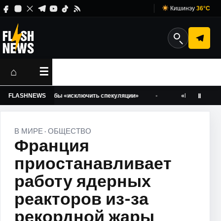
Кишинэу
36°C
⌂
☰
динару, чтобы «исключить спекуляции»
FLASHNEWS
«Вода будет!» Ион 
Ⅱ
В МИРЕ
ОБЩЕСТВО
·
Франция
приостанавливает
работу ядерных
реакторов из-за
рекордной жары