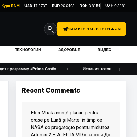
Курс BNM
USD
17.3737
EUR
20.0493
RON
3.8154
UAH
0.3881
ЧИТАЙТЕ НАС В TELEGRAM
ТЕХНОЛОГИИ
ЗДОРОВЬЕ
ВИДЕО
рамму «Prima Casă»
Испания готовится к новой попытке
Ⅱ
Recent Comments
Elon Musk anunță planuri pentru
orașe pe Lună și Marte, în timp ce
NASA se pregătește pentru misiunea
Artemis 2 – ALERTA.MD
До
к записи