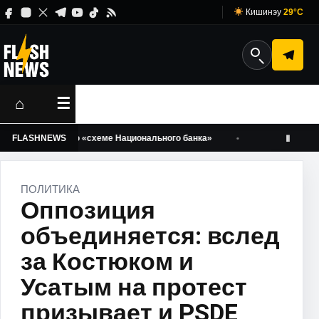
Кишинэу
29°C
⌂
☰
ничестве по «схеме Национального банка»
FLASHNEWS
Юлия Навальная: 
Ⅱ
ПОЛИТИКА
Оппозиция
объединяется: вслед
за Костюком и
Усатым на протест
призывает и PSDE