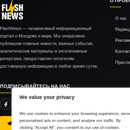
О ПРОЕ
О нас
FlashNews — независимый информационный
Редакц
портал о Молдове и мире. Мы оперативно
Реклам
публикуем главные новости, важные события,
аналитические материалы и эксклюзивные
Контак
репортажи, предоставляя читателям
Присла
достоверную информацию в любое время суток.
ПОДПИСЫВАЙТЕСЬ НА НАС
We value your privacy
We use cookies to enhance your browsing experience, serv
personalised ads or content, and analyse our traffic. By
ЧИТАЙТЕ НАС В TELEGRAM
clicking "Accept All", you consent to our use of cookies.