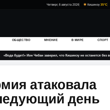
Четверг, 6 августа 2026
Кишинэу
35°C
ОБЩЕСТВО
МНЕНИЕ
В МИРЕ
СПОРТ
удет!» Ион Чебан заверил, что Кишинэу не останется без водоснабж
рмия атаковала
следующий день