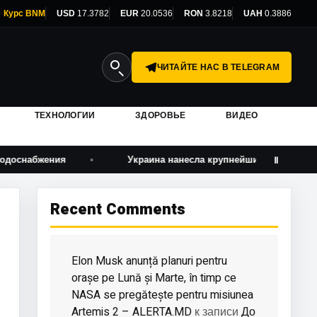
Курс BNM
USD
17.3782
EUR
20.0536
RON
3.8218
UAH
0.3886
ЧИТАЙТЕ НАС В TELEGRAM
ТЕХНОЛОГИИ
ЗДОРОВЬЕ
ВИДЕО
ения
Украина нанесла крупнейший удар дронами по Яр
Ⅱ
Recent Comments
Elon Musk anunță planuri pentru
orașe pe Lună și Marte, în timp ce
NASA se pregătește pentru misiunea
Artemis 2 – ALERTA.MD
До
к записи