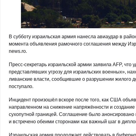
В субботу израильская армия нанесла авиаудар в рай
момента объявления рамочного соглашения между Изр
news.ro.
Пресс-секретарь израильской армии заявила AFP, что 
представлявших угрозу для израильских военных», нах
ливанские власти, сообщившие о разрушении жилого д
поступало.
Инцидент произошёл вскоре после того, как США объя
направленном на снижение напряжённости и создание 
сухопутной границей. Соглашение было анонсировано
и встречено обеими сторонами как важный шаг в дипло
Израильская армия продолжает действовать в буферной