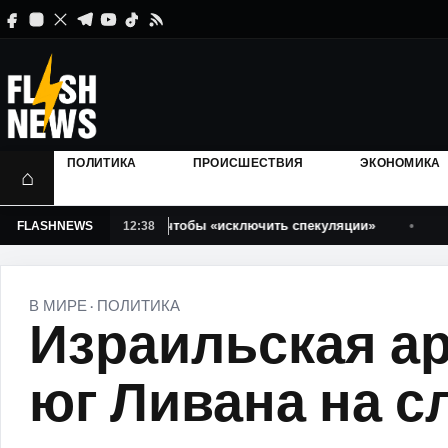
ПОЛИТИКА
ПРОИСШЕСТВИЯ
ЭКОНОМИКА
⌂
лы Грэдинару, чтобы «исключить спекуляции»
«Вода б
FLASHNEWS
12:38
В МИРЕ
ПОЛИТИКА
·
Израильская а
юг Ливана на 