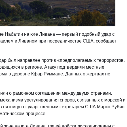
оне Набатии на юге Ливана — первый подобный удар с
аилем и Ливаном при посредничестве США, сообщает
удар был направлен против «предполагаемых террористов,
одящихся в регионе. Атаку подтвердили местные
ома в деревне Кфар Руммане. Данных о жертвах не
вили о рамочном соглашении между двумя странами,
механизма урегулирования споров, связанных с морской и
 в пятницу государственным секретарём США Марко Рубио
матическом процессе.
 зоне на юге Ливана, где её войска дислоцированы с