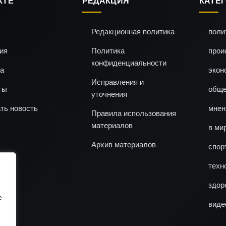
КТЕ
РЕДАКЦИЯ
КАТЕ
Редакционная политика
поли
ия
Политика
прои
конфиденциальности
а
экон
Исправления и
ты
обще
уточнения
ть новость
мнен
Правила использования
материалов
в ми
Архив материалов
спор
техн
здор
e
виде