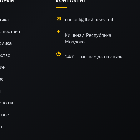
ГОРИИ
КОНТАКТЫ
тика
contact@flashnews.md
сшествия
Кишинэу, Республика
Молдова
омика
ство
24/7 — мы всегда на связи
ие
ре
т
ологии
овье
о