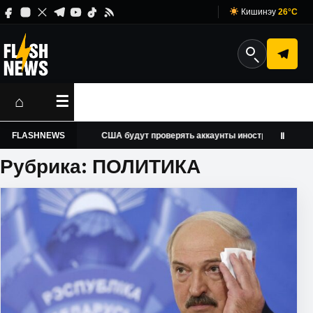
Кишинэу
26°C
⌂
☰
FLASHNEWS
США будут проверять аккаунты иностранных журналистов в с
Ⅱ
Рубрика:
ПОЛИТИКА