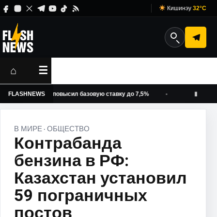
Кишинэу
32°C
⌂
☰
ожать: НБМ повысил базовую ставку до 7,5%
FLASHNEWS
Никушор Дан о
Ⅱ
В МИРЕ
ОБЩЕСТВО
·
Контрабанда
бензина в РФ:
Казахстан установил
59 пограничных
постов