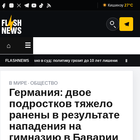
Кишинэу
27°C
⌂
☰
Лунгу передано в суд: политику грозит до 10 лет лишения свободы
FLASHNEWS
Ⅱ
В МИРЕ
ОБЩЕСТВО
·
Германия: двое
подростков тяжело
ранены в результате
нападения на
гимназию в Баварии