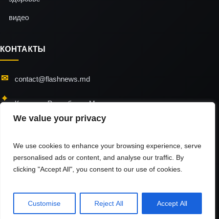
видео
КОНТАКТЫ
contact@flashnews.md
Кишинэу, Республика Молдова
We value your privacy
24/7 — мы всегда на связи
We use cookies to enhance your browsing experience, serve
personalised ads or content, and analyse our traffic. By
clicking "Accept All", you consent to our use of cookies.
flashnews © 2026 / All Rights Reserved
Использование материалов разрешено только при наличии активной
гиперссылки на источник.
Customise
Reject All
Accept All