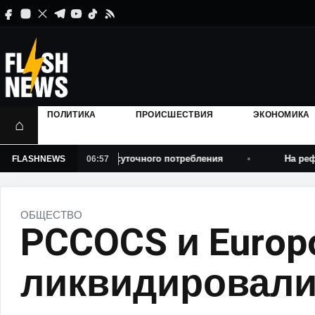
ПОЛИТИКА
ПРОИСШЕСТВИЯ
ЭКОНОМИКА
⌂
авит около 3% суточного потребления
На реформу объе
FLASHNEWS
06:57
ОБЩЕСТВО
PCCOCS и Europ
ликвидировал