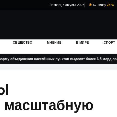
Четверг, 6 августа 2026
Кишинэу
25°C
ОБЩЕСТВО
МНЕНИЕ
В МИРЕ
СПОРТ
динения населённых пунктов выделят более 6,5 млрд леев: какие
ol
и масштабную