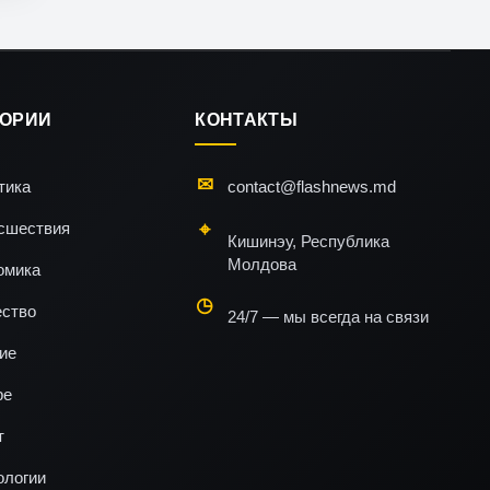
ГОРИИ
КОНТАКТЫ
тика
contact@flashnews.md
сшествия
Кишинэу, Республика
Молдова
омика
ство
24/7 — мы всегда на связи
ие
ре
т
ологии