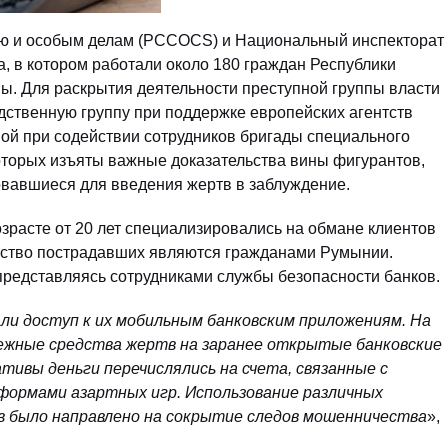
ью и особым делам (PCCOCS) и Национальный инспекторат
а, в котором работали около 180 граждан Республики
ы. Для раскрытия деятельности преступной группы власти
ственную группу при поддержке европейских агентств
 Ной при содействии сотрудников бригады специального
оторых изъяты важные доказательства вины фигурантов,
вавшиеся для введения жертв в заблуждение.
зрасте от 20 лет специализировались на обмане клиентов
инство пострадавших являются гражданами Румынии.
представляясь сотрудниками службы безопасности банков.
али доступ к их мобильным банковским приложениям. На
ежные средства жертв на заранее открытые банковские
тивы деньги перечислялись на счета, связанные с
рмами азартных игр. Использование различных
в было направлено на сокрытие следов мошенничества
»,