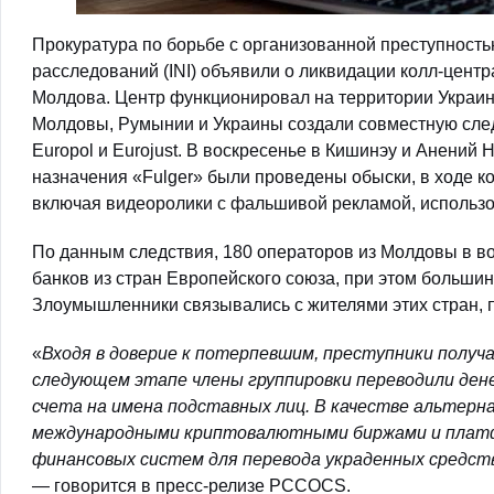
Прокуратура по борьбе с организованной преступност
расследований (INI) объявили о ликвидации колл-центр
Молдова. Центр функционировал на территории Украин
Молдовы, Румынии и Украины создали совместную след
Europol и Eurojust. В воскресенье в Кишинэу и Анений
назначения «Fulger» были проведены обыски, в ходе к
включая видеоролики с фальшивой рекламой, использо
По данным следствия, 180 операторов из Молдовы в во
банков из стран Европейского союза, при этом больш
Злоумышленники связывались с жителями этих стран, 
«
Входя в доверие к потерпевшим, преступники получ
следующем этапе члены группировки переводили ден
счета на имена подставных лиц. В качестве альтерна
международными криптовалютными биржами и платфо
финансовых систем для перевода украденных средст
— говорится в пресс-релизе PCCOCS.