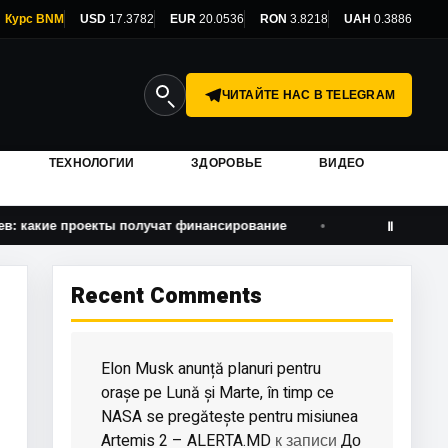
Курс BNM
USD
17.3782
EUR
20.0536
RON
3.8218
UAH
0.3886
ЧИТАЙТЕ НАС В TELEGRAM
ТЕХНОЛОГИИ
ЗДОРОВЬЕ
ВИДЕО
 проекты получат финансирование
На аэродроме Лейпци
Ⅱ
Recent Comments
Elon Musk anunță planuri pentru
orașe pe Lună și Marte, în timp ce
NASA se pregătește pentru misiunea
Artemis 2 – ALERTA.MD
До
к записи