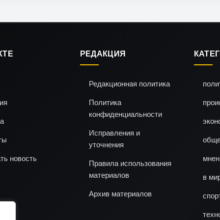
КТЕ
РЕДАКЦИЯ
КАТЕ
Редакционная политика
поли
ия
Политика
прои
конфиденциальности
а
экон
Исправления и
ты
обще
уточнения
ть новость
мнен
Правила использования
материалов
в ми
Архив материалов
спор
техн