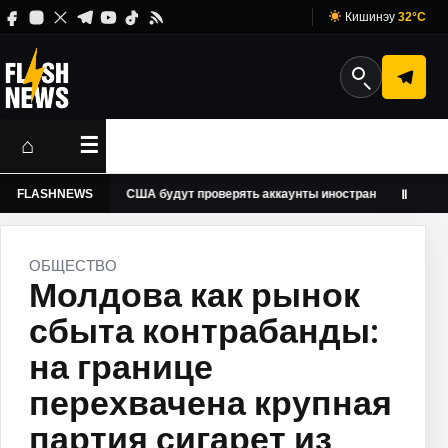
Кишинэу
32°C
⌂
☰
ы
FLASHNEWS
США будут проверять аккаунты иностранных журналистов 
Ⅱ
ОБЩЕСТВО
Молдова как рынок
сбыта контрабанды:
на границе
перехвачена крупная
партия сигарет из