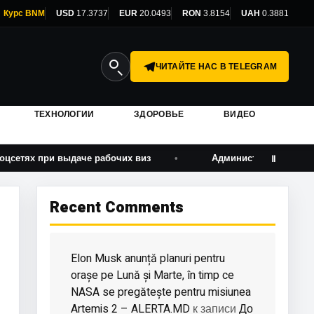
Курс BNM
USD
17.3737
EUR
20.0493
RON
3.8154
UAH
0.3881
ЧИТАЙТЕ НАС В TELEGRAM
ТЕХНОЛОГИИ
ЗДОРОВЬЕ
ВИДЕО
 выдаче рабочих виз
Администрация Трампа усилила д
Ⅱ
Recent Comments
Elon Musk anunță planuri pentru
orașe pe Lună și Marte, în timp ce
NASA se pregătește pentru misiunea
Artemis 2 – ALERTA.MD
До
к записи