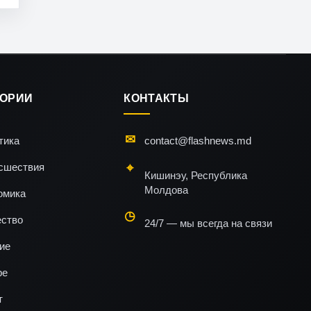
ГОРИИ
КОНТАКТЫ
тика
contact@flashnews.md
сшествия
Кишинэу, Республика
Молдова
омика
ство
24/7 — мы всегда на связи
ие
ре
т