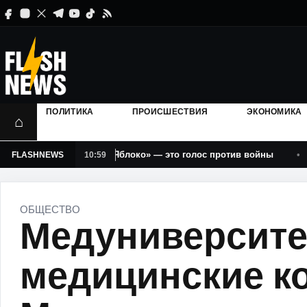
ПОЛИТИКА
ПРОИСШЕСТВИЯ
ЭКОНОМИКА
⌂
я: голос за «Яблоко» — это голос против войны
США б
FLASHNEWS
10:59
ОБЩЕСТВО
Медуниверсите
медицинские к