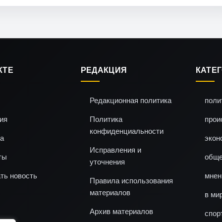
КТЕ
РЕДАКЦИЯ
КАТЕ
Редакционная политика
поли
ия
Политика
прои
конфиденциальности
а
экон
Исправления и
ты
обще
уточнения
ть новость
мнен
Правила использования
материалов
в ми
Архив материалов
спор