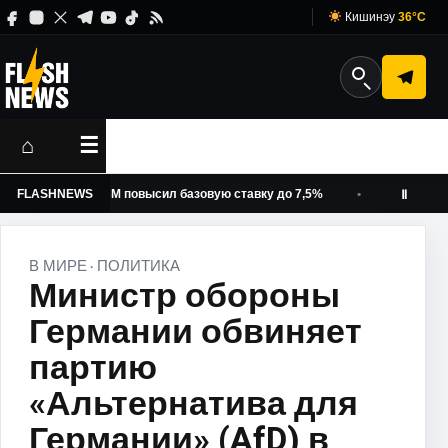
Кишинэу
36°C
⌂
☰
орожать: НБМ повысил базовую ставку до 7,5%
FLASHNEWS
Никушор Дан
Ⅱ
В МИРЕ
ПОЛИТИКА
·
Министр обороны
Германии обвиняет
партию
«Альтернатива для
Германии» (AfD) в