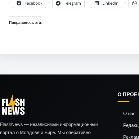
Facebook
Telegram
LinkedIn
Понравилось это:
О ПРОЕ
О нас
FlashNews — независимый информационный
Редакц
портал о Молдове и мире. Мы оперативно
Реклам