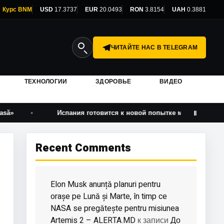
Курс BNM
USD
17.3737
EUR
20.0493
RON
3.8154
UAH
0.3881
ЧИТАЙТЕ НАС В TELEGRAM
ТЕХНОЛОГИИ
ЗДОРОВЬЕ
ВИДЕО
Испания готовится к новой попытке массового прорыва мигр
Ⅱ
Recent Comments
Elon Musk anunță planuri pentru
orașe pe Lună și Marte, în timp ce
NASA se pregătește pentru misiunea
Artemis 2 – ALERTA.MD
До
к записи