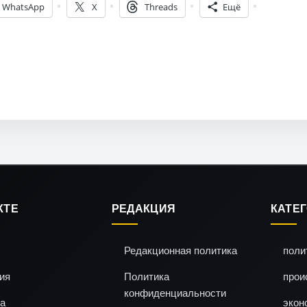
WhatsApp
X
Threads
Ещё
КТЕ
РЕДАКЦИЯ
КАТЕ
Редакционная политика
поли
ия
Политика
прои
конфиденциальности
а
экон