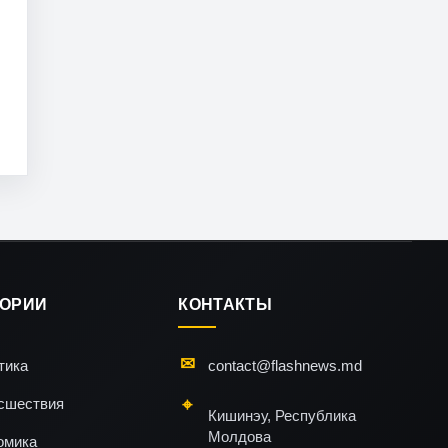
ГОРИИ
КОНТАКТЫ
тика
contact@flashnews.md
сшествия
Кишинэу, Республика
Молдова
омика