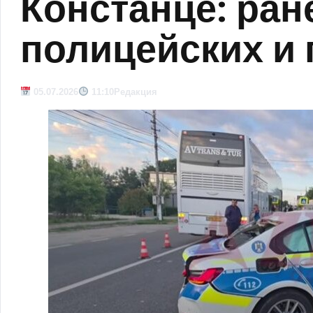
Констанце: ран
полицейских и
05.07.2026
11:10
Редакция