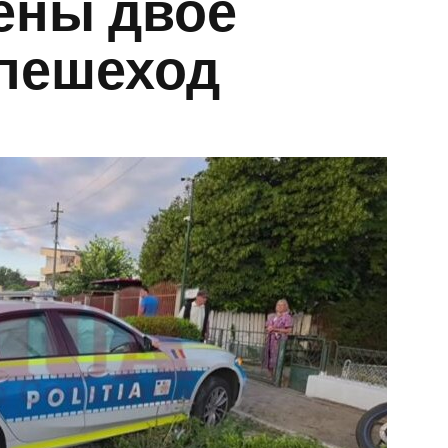
ены двое
 пешеход