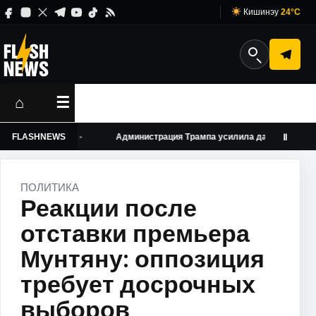
Кишинэу
24°C
⌂
☰
чих виз
FLASHNEWS
Администрация Трампа усилила давление на амери
Ⅱ
ПОЛИТИКА
Реакции после
отставки премьера
Мунтяну: оппозиция
требует досрочных
выборов