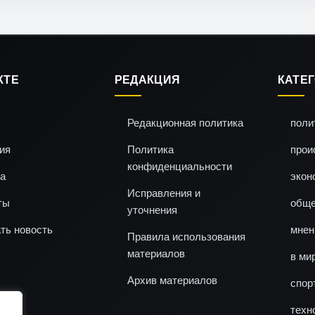
КТЕ
РЕДАКЦИЯ
КАТЕ
Редакционная политика
поли
ия
Политика
прои
конфиденциальности
а
экон
Исправления и
ты
обще
уточнения
ть новость
мнен
Правила использования
материалов
в ми
Архив материалов
спор
техн