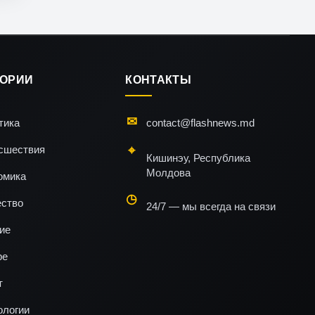
ГОРИИ
КОНТАКТЫ
тика
contact@flashnews.md
сшествия
Кишинэу, Республика
Молдова
омика
ство
24/7 — мы всегда на связи
ие
ре
т
ологии