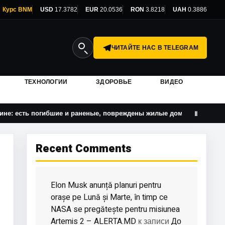
Курс BNM
USD
17.3782
EUR
20.0536
RON
3.8218
UAH
0.3886
ЧИТАЙТЕ НАС В TELEGRAM
ТЕХНОЛОГИИ
ЗДОРОВЬЕ
ВИДЕО
погибшие и раненые, повреждены жилые дома и инфраструктура
Ⅱ
Recent Comments
Elon Musk anunță planuri pentru
orașe pe Lună și Marte, în timp ce
NASA se pregătește pentru misiunea
Artemis 2 – ALERTA.MD
До
к записи