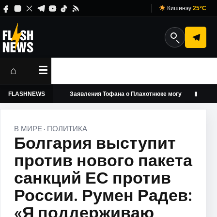
Кишинэу
25°C
⌂
☰
боды
FLASHNEWS
Заявления Тофана о Плахотнюке могут обернуться иск
Ⅱ
В МИРЕ
ПОЛИТИКА
·
Болгария выступит
против нового пакета
санкций ЕС против
России. Румен Радев:
«Я поддерживаю