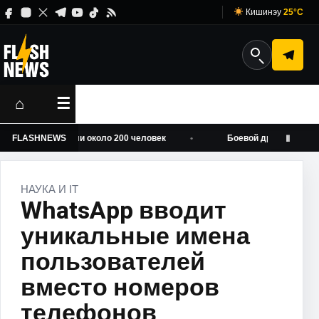
Кишинэу
25°C
⌂
☰
 эвакуировали около 200 человек
FLASHNEWS
Боевой дрон взорвался в Б
Ⅱ
НАУКА И IT
WhatsApp вводит
уникальные имена
пользователей
вместо номеров
телефонов