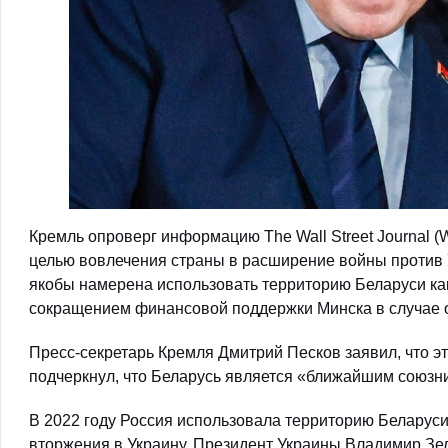
Кремль опроверг информацию The Wall Street Journal (
целью вовлечения страны в расширение войны против 
якобы намерена использовать территорию Беларуси как
сокращением финансовой поддержки Минска в случае о
Пресс-секретарь Кремля Дмитрий Песков заявил, что э
подчеркнул, что Беларусь является «ближайшим союзн
В 2022 году Россия использовала территорию Беларус
вторжения в Украину. Президент Украины Владимир Зел