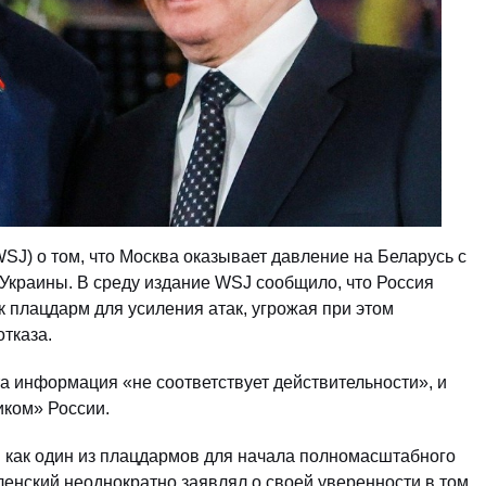
WSJ) о том, что Москва оказывает давление на Беларусь с
Украины. В среду издание WSJ сообщило, что Россия
 плацдарм для усиления атак, угрожая при этом
тказа.
та информация «не соответствует действительности», и
иком» России.
и как один из плацдармов для начала полномасштабного
енский неоднократно заявлял о своей уверенности в том,