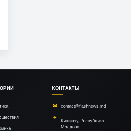
ГОРИИ
КОНТАКТЫ
тика
contact@flashnews.md
сшествия
Кишинэу, Республика
Молдова
омика