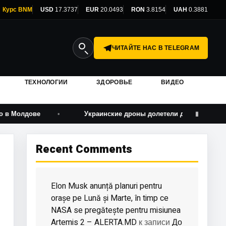
Курс BNM
USD
17.3737
EUR
20.0493
RON
3.8154
UAH
0.3881
ЧИТАЙТЕ НАС В TELEGRAM
ТЕХНОЛОГИИ
ЗДОРОВЬЕ
ВИДЕО
е
Украинские дроны долетели до Урала и атаковали скла
Ⅱ
Recent Comments
Elon Musk anunță planuri pentru
orașe pe Lună și Marte, în timp ce
NASA se pregătește pentru misiunea
Artemis 2 – ALERTA.MD
До
к записи