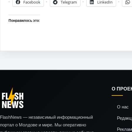
Facebook
Telegram
LinkedIn
Понравилось это:
О ПРОЕ
О нас
FlashNews — независимый информационный
Редакц
портал о Молдове и мире. Мы оперативно
Реклам