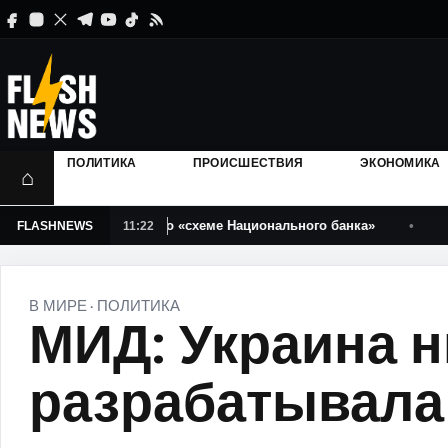
ПОЛИТИКА
ПРОИСШЕСТВИЯ
ЭКОНОМИКА
⌂
ошенничестве по «схеме Национального банка»
Юлия На
FLASHNEWS
11:22
В МИРЕ
ПОЛИТИКА
·
МИД: Украина н
разрабатывала