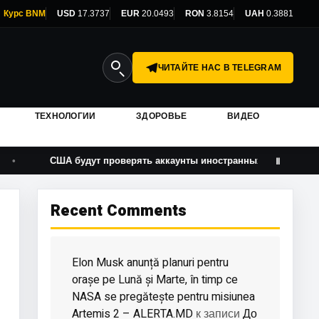
Курс BNM
USD
17.3737
EUR
20.0493
RON
3.8154
UAH
0.3881
ЧИТАЙТЕ НАС В TELEGRAM
ТЕХНОЛОГИИ
ЗДОРОВЬЕ
ВИДЕО
США будут проверять аккаунты иностранных журналистов в соцсе
Ⅱ
Recent Comments
Elon Musk anunță planuri pentru
orașe pe Lună și Marte, în timp ce
NASA se pregătește pentru misiunea
Artemis 2 – ALERTA.MD
До
к записи