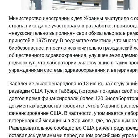
Министерство иностранных дел Украины выступило с о
страна никогда не участвовала в разработке, производ
«неукоснительно выполняя» свои обязательства в рамк
принятой в 1975 году. В ведомстве отметили, что мног
биобезопасности носило исключительно гражданский х
общественного здравоохранения, улучшение эпидемиол
подчеркнул, что лаборатории, участвующие в таких пр
учреждениями системы здравоохранения и ветеринарии
Заявление было обнародовано 13 июня, на следующий 
разведки США Тулси Габбард (которая покидает свой по
долгое время финансировали более 120 биолаборатори
документах ведомства говорится, что в Украине распо
финансирование США. В частности, упоминается лабор
ветеринарной медицины в Харькове, где, по данным раз
Разведывательное сообщество США ранее предупрежда
оставались уязвимыми перед лицом российских угроз н