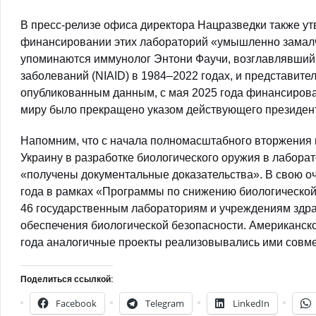
В пресс-релизе офиса директора Нацразведки также у
финансировании этих лабораторий «умышленно замалч
упоминаются иммунолог Энтони Фаучи, возглавлявший
заболеваний (NIAID) в 1984–2022 годах, и представит
опубликованным данным, с мая 2025 года финансиров
миру было прекращено указом действующего президе
Напомним, что с начала полномасштабного вторжения 
Украину в разработке биологического оружия в лабора
«получены документальные доказательства». В свою оче
года в рамках «Программы по снижению биологической
46 государственным лабораториям и учреждениям здра
обеспечения биологической безопасности. Американско
года аналогичные проекты реализовывались ими совме
Поделиться ссылкой:
Facebook
Telegram
LinkedIn