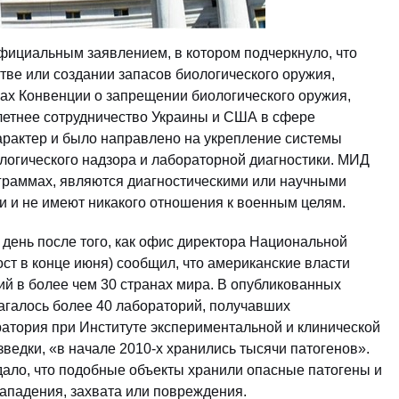
фициальным заявлением, в котором подчеркнуло, что
стве или создании запасов биологического оружия,
ах Конвенции о запрещении биологического оружия,
олетнее сотрудничество Украины и США в сфере
арактер и было направлено на укрепление системы
огического надзора и лабораторной диагностики. МИД
ограммах, являются диагностическими или научными
 и не имеют никакого отношения к военным целям.
день после того, как офис директора Национальной
ст в конце июня) сообщил, что американские власти
й в более чем 30 странах мира. В опубликованных
лагалось более 40 лабораторий, получавших
атория при Институте экспериментальной и клинической
ведки, «в начале 2010-х хранились тысячи патогенов».
ло, что подобные объекты хранили опасные патогены и
ападения, захвата или повреждения.