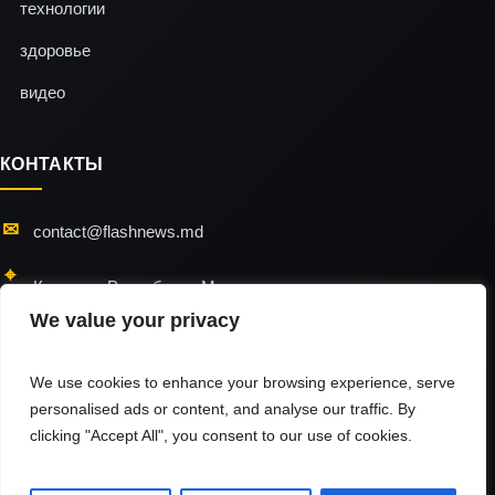
технологии
здоровье
видео
КОНТАКТЫ
contact@flashnews.md
Кишинэу, Республика Молдова
We value your privacy
24/7 — мы всегда на связи
We use cookies to enhance your browsing experience, serve
personalised ads or content, and analyse our traffic. By
clicking "Accept All", you consent to our use of cookies.
flashnews © 2026 / All Rights Reserved
Использование материалов разрешено только при наличии активной
гиперссылки на источник.