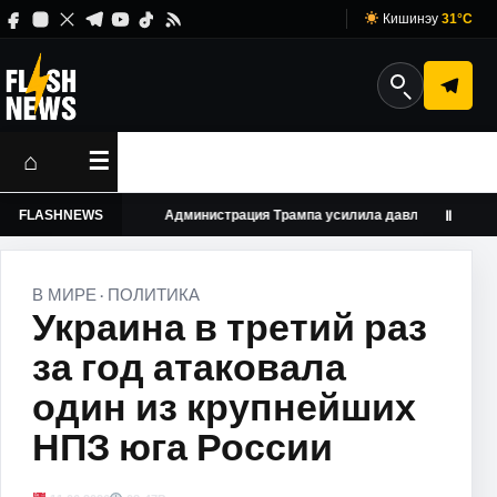
Кишинэу
31°C
⌂
☰
 виз
FLASHNEWS
Администрация Трампа усилила давление на американ
Ⅱ
В МИРЕ
ПОЛИТИКА
·
Украина в третий раз
за год атаковала
один из крупнейших
НПЗ юга России