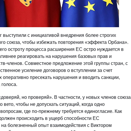
г выступили с инициативой внедрения более строгих
го союза, чтобы избежать повторения «эффекта Орбана».
его остроту процесса расширения ЕС остро нуждается в
ативнее реагировать на нарушения базовых прав и
тв-членов. Совместное предложение этой группы стран, с
твенное усиление договоров о вступлении за счет
 оперативно пресекать нарушения и вводить санкции,
 голоса.
доверяй, но проверяй». В частности, у новых членов союза
 вето, чтобы не допускать ситуаций, когда одно
вопросам, где по-прежнему требуется единогласие. Как
 должен происходить в ущерб способности ЕС
м на болезненный опыт взаимодействия с Виктором