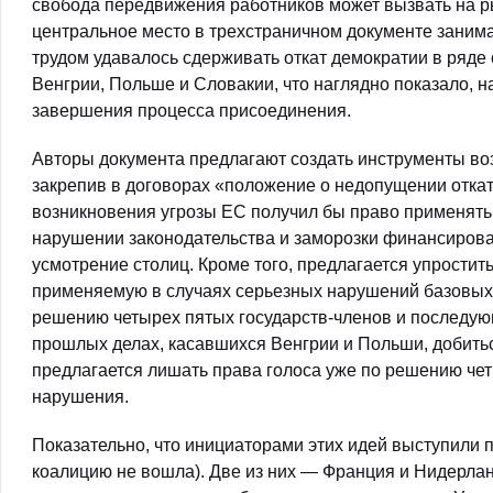
свобода передвижения работников может вызвать на ры
центральное место в трехстраничном документе занима
трудом удавалось сдерживать откат демократии в ряде с
Венгрии, Польше и Словакии, что наглядно показало, 
завершения процесса присоединения.
Авторы документа предлагают создать инструменты воз
закрепив в договорах «положение о недопущении откат
возникновения угрозы ЕС получил бы право применят
нарушении законодательства и заморозки финансирован
усмотрение столиц. Кроме того, предлагается упростит
применяемую в случаях серьезных нарушений базовых ц
решению четырех пятых государств-членов и последую
прошлых делах, касавшихся Венгрии и Польши, добитьс
предлагается лишать права голоса уже по решению чет
нарушения.
Показательно, что инициаторами этих идей выступили п
коалицию не вошла). Две из них — Франция и Нидерла