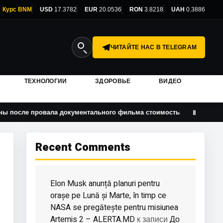
Курс BNM
USD
17.3782
EUR
20.0536
RON
3.8218
UAH
0.3886
ЧИТАЙТЕ НАС В TELEGRAM
ТЕХНОЛОГИИ
ЗДОРОВЬЕ
ВИДЕО
ровала документального фильма стоимостью 75 млн долларов
Ⅱ
Recent Comments
Elon Musk anunță planuri pentru
orașe pe Lună și Marte, în timp ce
NASA se pregătește pentru misiunea
Artemis 2 – ALERTA.MD
До
к записи