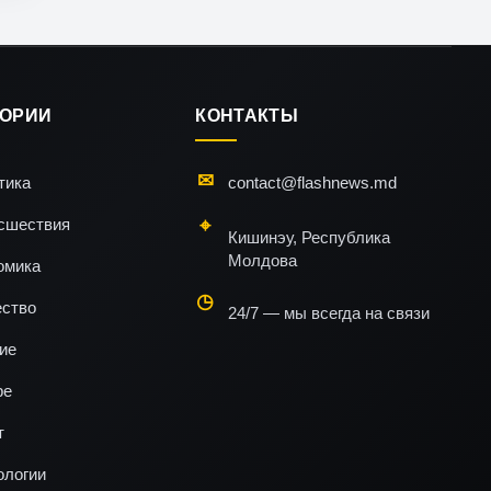
ГОРИИ
КОНТАКТЫ
тика
contact@flashnews.md
сшествия
Кишинэу, Республика
Молдова
омика
ство
24/7 — мы всегда на связи
ие
ре
т
ологии