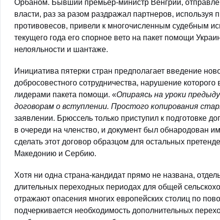
Орбаном. Бывший премьер-министр Венгрии, отправлен
власти, раз за разом раздражал партнеров, используя
противовесов, привели к многочисленным судебным ис
текущего года его спорное вето на пакет помощи Украи
нелояльности и шантаже.
Инициатива пятерки стран предполагает введение нов
добросовестного сотрудничества, нарушение которого в
лидерами пакета помощи. «
Опираясь на уроки предыду
договорам о вступлении. Простого копирования ста
заявлении. Брюссель только приступил к подготовке до
в очереди на членство, и документ был обнародован им
сделать этот договор образцом для остальных претенд
Македонию и Сербию.
Хотя ни одна страна-кандидат прямо не названа, отде
длительных переходных периодах для общей сельскохоз
отражают опасения многих европейских столиц по пово
подчеркивается необходимость дополнительных перех