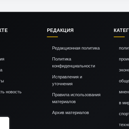
КТЕ
РЕДАКЦИЯ
КАТЕ
Редакционная политика
поли
ия
Политика
прои
конфиденциальности
а
экон
Исправления и
ты
обще
уточнения
ть новость
мнен
Правила использования
материалов
в ми
Архив материалов
спор
техн