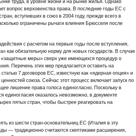
нке труда, в уровне жизни и на рынке жилья. Однако
ет вопрос верховенства права. В последние годы ЕС с
тран, вступивших в союз в 2004 году, прежде всего в
насколько ограничены рычаги влияния Брюсселя после
действия с расчетом на первые годы после вступления,
а» как обязательную норму для новых государств. В случае
ь «защитные меры» сверх уже имеющихся процедур о
ия. Перечень этих мер предлагается оставить на
ь статью 7 договоров ЕС, известную как «ядерная опция» и
енностей союза. Сейчас этот процесс включает запуск по
щее лишение права голоса единогласно. Поскольку в
я единогласия оказалось невозможно, в документе
ырех пятых стран, чтобы быстрее реагировать на
ять из шести стран-основательниц ЕС (Италия в эту
нды — традиционно считаются скептиками расширения,