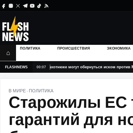
ПОЛИТИКА
ПРОИСШЕСТВИЯ
ЭКОНОМИКА
⌂
 Тофана о Плахотнюке могут обернуться иском против Молдовы в 
FLASHNEWS
00:07
В МИРЕ
ПОЛИТИКА
·
Старожилы ЕС 
гарантий для н