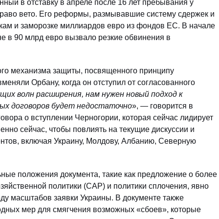
ный в отставку в апреле после 16 лет пребывания у
 право вето. Его реформы, размывавшие систему сдержек и
кам и заморозке миллиардов евро из фондов ЕС. В начале
не в 90 млрд евро вызвало резкие обвинения в
ого механизма защиты, посвященного принципу
меняли Орбану, когда он отступил от согласованного
щих волн расширения, нам нужен новый подход к
рых договоров будет недостаточно
», — говорится в
говора о вступлении Черногории, которая сейчас лидирует
енно сейчас, чтобы повлиять на текущие дискуссии и
ентов, включая Украину, Молдову, Албанию, Северную
льные положения документа, такие как предложение о более
яйственной политики (CAP) и политики сплочения, явно
ду масштабов заявки Украины. В документе также
одных мер для смягчения возможных «сбоев», которые