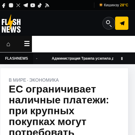
Кишинэу
28°C
⌂
☰
чих виз
FLASHNEWS
Администрация Трампа усилила давление на амери
Ⅱ
В МИРЕ
ЭКОНОМИКА
·
ЕС ограничивает
наличные платежи:
при крупных
покупках могут
потребовать