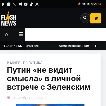
Кишинэу
26°C
⌂
☰
 выдаче рабочих виз
FLASHNEWS
Администрация Трампа усилила давлен
Ⅱ
В МИРЕ
ПОЛИТИКА
·
Путин «не видит
смысла» в личной
встрече с Зеленским
07.06.2026
08:04
Редакция