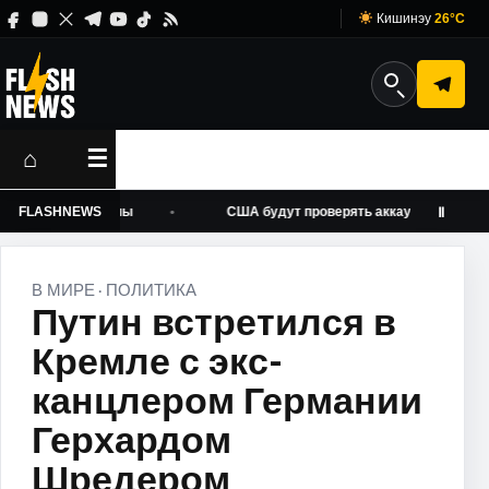
Кишинэу
26°C
⌂
☰
 против войны
FLASHNEWS
США будут проверять аккаунты иностранных 
Ⅱ
В МИРЕ
ПОЛИТИКА
·
Путин встретился в
Кремле с экс-
канцлером Германии
Герхардом
Шредером