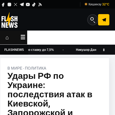
Кишинэу
32°C
⌂
☰
ысил базовую ставку до 7,5%
FLASHNEWS
Никушор Дан обнародовал дек
Ⅱ
В МИРЕ
ПОЛИТИКА
·
Удары РФ по
Украине:
последствия атак в
Киевской,
Запорожской и