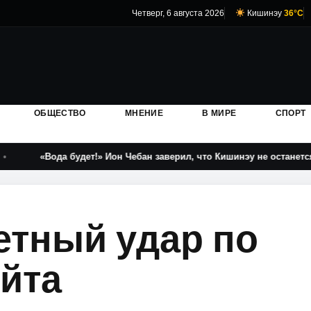
Четверг, 6 августа 2026
Кишинэу
36°C
ОБЩЕСТВО
МНЕНИЕ
В МИРЕ
СПОРТ
ода будет!» Ион Чебан заверил, что Кишинэу не останется без вод
етный удар по
йта