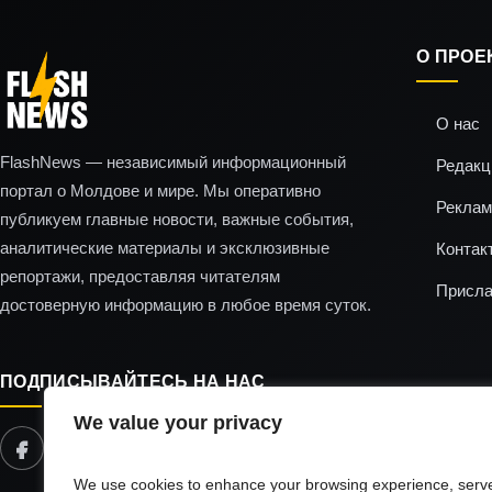
О ПРОЕ
О нас
FlashNews — независимый информационный
Редакц
портал о Молдове и мире. Мы оперативно
Реклам
публикуем главные новости, важные события,
аналитические материалы и эксклюзивные
Контак
репортажи, предоставляя читателям
Присла
достоверную информацию в любое время суток.
ПОДПИСЫВАЙТЕСЬ НА НАС
We value your privacy
We use cookies to enhance your browsing experience, serv