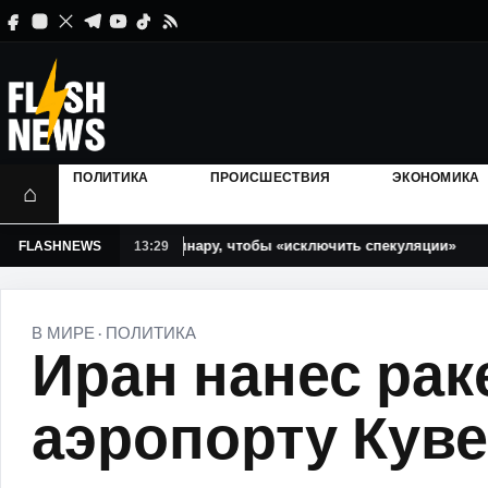
ПОЛИТИКА
ПРОИСШЕСТВИЯ
ЭКОНОМИКА
⌂
 Мирелы Грэдинару, чтобы «исключить спекуляции»
«В
FLASHNEWS
13:29
В МИРЕ
ПОЛИТИКА
·
Иран нанес рак
аэропорту Куве