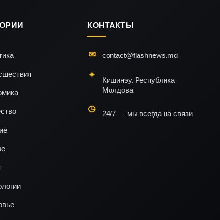
ГОРИИ
КОНТАКТЫ
тика
contact@flashnews.md
сшествия
Кишинэу, Республика
Молдова
омика
ство
24/7 — мы всегда на связи
ие
ре
т
ологии
овье