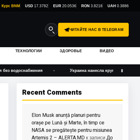
Курс BNM
USD
17.3782
EUR
20.0536
RON
3.8218
UAH
0.3886
ЧИТАЙТЕ НАС В TELEGRAM
ТЕХНОЛОГИИ
ЗДОРОВЬЕ
ВИДЕО
оснабжения
Украина нанесла крупнейший удар дронами 
Ⅱ
Recent Comments
Elon Musk anunță planuri pentru
orașe pe Lună și Marte, în timp ce
NASA se pregătește pentru misiunea
Artemis 2 – ALERTA.MD
До
к записи