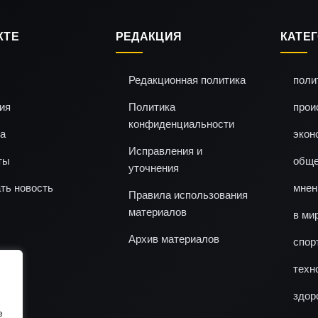
КТЕ
РЕДАКЦИЯ
КАТЕ
Редакционная политика
поли
ия
Политика
прои
конфиденциальности
а
экон
Исправления и
ты
обще
уточнения
ть новость
мнен
Правила использования
материалов
в ми
Архив материалов
спор
техн
здор
e