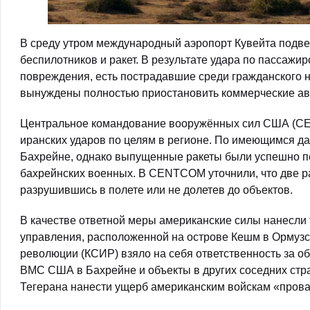
В среду утром международный аэропорт Кувейта подве
беспилотников и ракет. В результате удара по пассажи
повреждения, есть пострадавшие среди гражданского н
вынуждены полностью приостановить коммерческие ави
Центральное командование вооружённых сил США (CEN
иранских ударов по целям в регионе. По имеющимся да
Бахрейне, однако выпущенные ракеты были успешно п
бахрейнских военных. В CENTCOM уточнили, что две ра
разрушившись в полете или не долетев до объектов.
В качестве ответной меры американские силы нанесли
управления, расположенной на острове Кешм в Ормузс
революции (КСИР) взяло на себя ответственность за об
ВМС США в Бахрейне и объекты в других соседних стра
Тегерана нанести ущерб американским войскам «прова