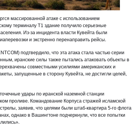
ргся массированной атаке с использованием
рскому терминалу T1 здание получило серьезные
аселения. Из-за инцидента власти Кувейта были
аперевозки и экстренно перенаправить рейсы.
TCOM) подтвердило, что эта атака стала частью серии
нным, иранские силы также пытались атаковать объекты в
ерехвачены совместными усилиями американских и
кеты, запущенные в сторону Кувейта, не достигли целей,
 точечные удары по иранской наземной станции
ком проливе. Командование Корпуса стражей исламской
стрелы, заявив, что целями были штаб-квартира 5-го флота
нах, однако в Вашингтоне подчеркнули, что все попытки
лились».