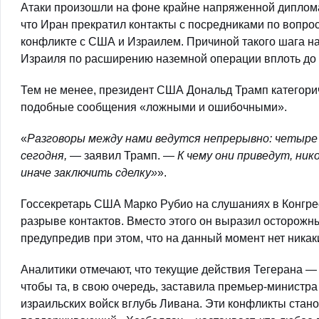
Атаки произошли на фоне крайне напряженной диплома
что Иран прекратил контакты с посредниками по вопр
конфликте с США и Израилем. Причиной такого шага н
Израиля по расширению наземной операции вплоть до 
Тем не менее, президент США Дональд Трамп категори
подобные сообщения «ложными и ошибочными».
«
Разговоры между нами ведутся непрерывно: четыре дн
сегодня,
— заявил Трамп. —
К чему они приведут, нико
иначе заключить сделку»
».
Госсекретарь США Марко Рубио на слушаниях в Конгре
разрыве контактов. Вместо этого он выразил осторож
предупредив при этом, что на данный момент нет ника
Аналитики отмечают, что текущие действия Тегерана —
чтобы та, в свою очередь, заставила премьер-минист
израильских войск вглубь Ливана. Эти конфликты стан