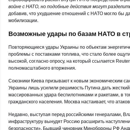
войне с НАТО, но подобные действия могут разделит
добавив, что ухудшение отношений с НАТО могло бы д
мобилизации.
Возможные удары по базам НАТО в ст
Повторяющиеся удары Украины по объектам энергетич
проблемы с поставками топлива, что стало более ощут
высокой, согласно опросу, на который ссылается Reute
полномасштабного вторжения.
Союзники Киева призывают к новым экономическим санк
Украины лишь усилили решимость Путина дать жесткий
массированных удара беспилотниками и ракетами, в том
гражданского населения. Москва настаивает, что атако
Недавно, выступая перед российскими генералами, Вла
инфраструктуру вынудят Россию расширить наступлени
безопасности». Бывший чиновник Минобороны РФ Андр