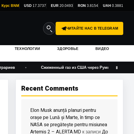
Курс BNM
USD
17.3737
EUR
20.0493
RON
3.8154
UAH
0.3881
ЧИТАЙТЕ НАС В TELEGRAM
ТЕХНОЛОГИИ
ЗДОРОВЬЕ
ВИДЕО
Сжиженный газ из США через Румынию в Молдову: Transgaz п
Ⅱ
Recent Comments
Elon Musk anunță planuri pentru
orașe pe Lună și Marte, în timp ce
NASA se pregătește pentru misiunea
Artemis 2 – ALERTA.MD
До
к записи