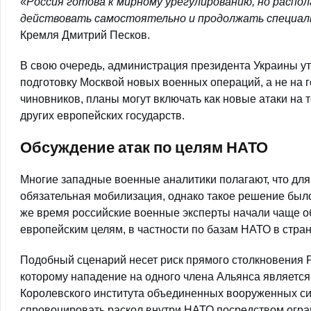
«
Россия готова к мирному урегулированию, но расп
действовать самостоятельно и продолжать специал
Кремля Дмитрий Песков.
В свою очередь, администрация президента Украины ут
подготовку Москвой новых военных операций, а не на г
чиновников, планы могут включать как новые атаки на 
других европейских государств.
Обсуждение атак по целям НАТО
Многие западные военные аналитики полагают, что для
обязательная мобилизация, однако такое решение было
же время российские военные эксперты начали чаще о
европейским целям, в частности по базам НАТО в стран
Подобный сценарий несет риск прямого столкновения Р
которому нападение на одного члена Альянса является 
Королевского института объединенных вооруженных сил
спровоцировать раскол внутри НАТО посредством огра