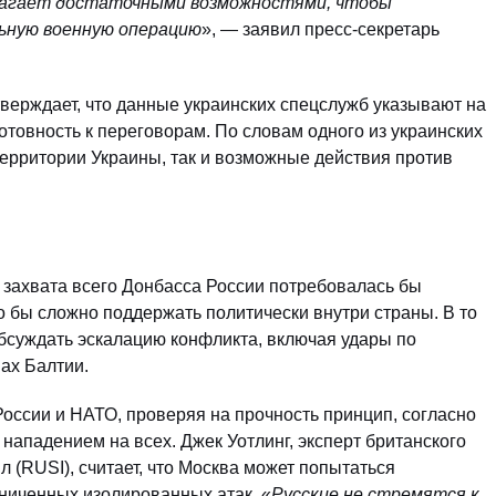
олагает достаточными возможностями, чтобы
ьную военную операцию
», — заявил пресс-секретарь
верждает, что данные украинских спецслужб указывают на
отовность к переговорам. По словам одного из украинских
территории Украины, так и возможные действия против
 захвата всего Донбасса России потребовалась бы
 бы сложно поддержать политически внутри страны. В то
бсуждать эскалацию конфликта, включая удары по
ах Балтии.
оссии и НАТО, проверяя на прочность принцип, согласно
нападением на всех. Джек Уотлинг, эксперт британского
 (RUSI), считает, что Москва может попытаться
ниченных изолированных атак. «
Русские не стремятся к