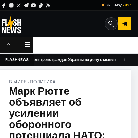
Кишинэу
28°C
⌂
☰
и арестовали троих граждан Украины по делу о мошенничестве по «схем
FLASHNEWS
Ⅱ
В МИРЕ
ПОЛИТИКА
·
Марк Рютте
объявляет об
усилении
оборонного
потенциала НАТО: