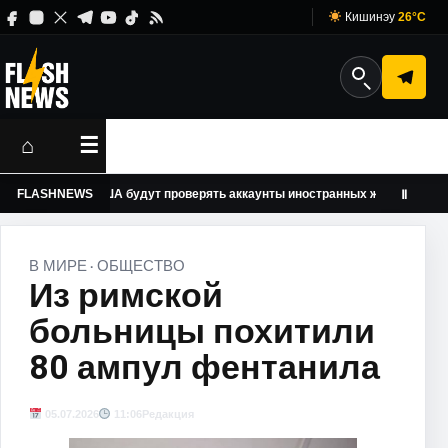
Кишинэу
26°C
⌂
☰
FLASHNEWS
США будут проверять аккаунты иностранных журналистов в соцс
Ⅱ
В МИРЕ
ОБЩЕСТВО
·
Из римской
больницы похитили
80 ампул фентанила
05.07.2026
11:06
Редакция