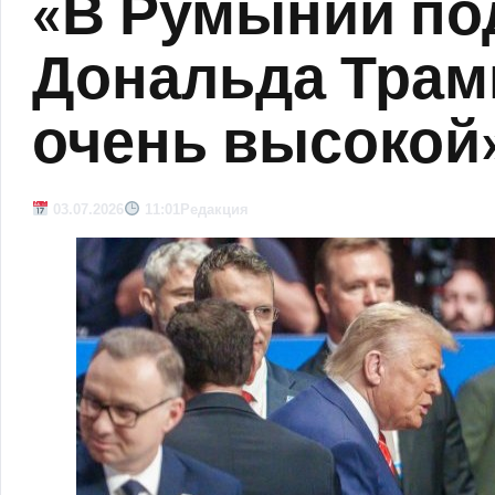
«В Румынии по
Дональда Трам
очень высокой
03.07.2026
11:01
Редакция