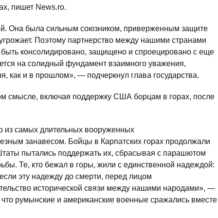
x, пишет News.ro.
ой. Она была сильным союзником, приверженным защите
м угрожает. Поэтому партнерство между нашими странами
о быть консолидировано, защищено и спроецировано с еще
ется на солидный фундамент взаимного уважения,
я, как и в прошлом», — подчеркнул глава государства.
ом смысле, включая поддержку США борцам в горах, после
о из самых длительных вооруженных
езным занавесом. Бойцы в Карпатских горах продолжали
Штаты пытались поддержать их, сбрасывая с парашютом
бы. Те, кто бежал в горы, жили с единственной надеждой:
сли эту надежду до смерти, перед лицом
тельство исторической связи между нашими народами», —
, что румынские и американские военные сражались вместе