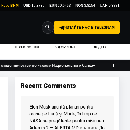
Курс BNM
USD
17.3737
EUR
20.0493
RON
3.8154
UAH
0.3881
ЧИТАЙТЕ НАС В TELEGRAM
ТЕХНОЛОГИИ
ЗДОРОВЬЕ
ВИДЕО
е по «схеме Национального банка»
Юлия Навальная: го
Ⅱ
Recent Comments
Elon Musk anunță planuri pentru
orașe pe Lună și Marte, în timp ce
NASA se pregătește pentru misiunea
Artemis 2 – ALERTA.MD
До
к записи