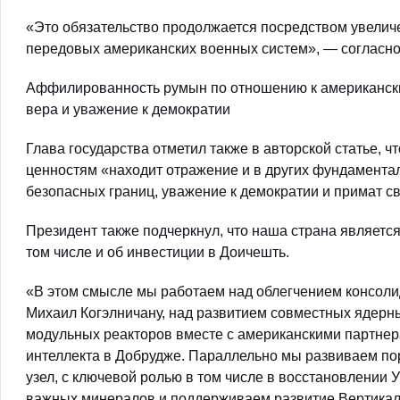
«Это обязательство продолжается посредством увеличе
передовых американских военных систем», — согласно
Аффилированность румын по отношению к американским
вера и уважение к демократии
Глава государства отметил также в авторской статье,
ценностям «находит отражение и в других фундамента
безопасных границ, уважение к демократии и примат с
Президент также подчеркнул, что наша страна являет
том числе и об инвестиции в Доичешть.
«В этом смысле мы работаем над облегчением консоли
Михаил Когэлничану, над развитием совместных ядерн
модульных реакторов вместе с американскими партнер
интеллекта в Добрудже. Параллельно мы развиваем пор
узел, с ключевой ролью в том числе в восстановлении 
важных минералов и поддерживаем развитие Вертикальн