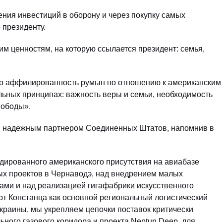
ния инвестиций в оборону и через покупку самых
 президенту.
 ценностям, на которую ссылается президент: семья,
 что аффилированность румын по отношению к американским
льных принципах: важность веры и семьи, необходимость
вободы».
ся надежным партнером Соединенных Штатов, напомнив в
дированного американского присутствия на авиабазе
ых проектов в Чернаводэ, над внедрением малых
ами и над реализацией гигафабрики искусственного
т Констанца как основной региональный логистический
Украины, мы укрепляем цепочки поставок критически
ого газового коридора и проекта Neptun Deep, для