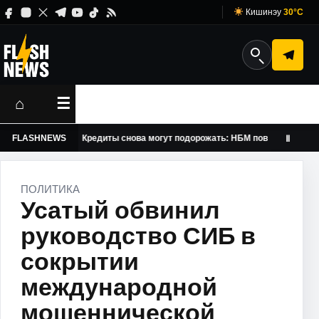
Кишинэу
30°C
⌂
☰
FLASHNEWS
Кредиты снова могут подорожать: НБМ повысил базовую ста
Ⅱ
ПОЛИТИКА
Усатый обвинил
руководство СИБ в
сокрытии
международной
мошеннической