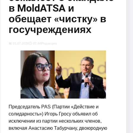
в MoldATSA и
обещает «чистку» в
госучреждениях
📅 01.07.2026
🕒 07:44
Редакция
Председатель PAS (Партии «Действие и
солидарность») Игорь Гросу объявил об
исключении из партии нескольких членов,
включая Анастасию Табурчану, двоюродную