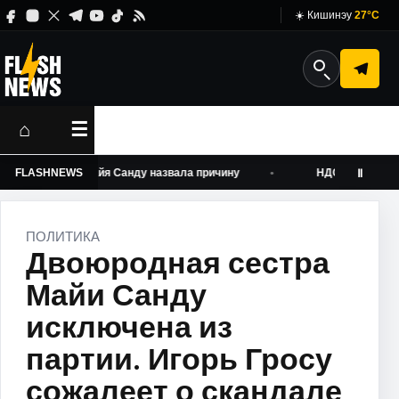
☀️ Кишинэу
27°C
⌂
☰
энергию: Майя Санду назвала причину
FLASHNEWS
НДС на посылки, рос
Ⅱ
ПОЛИТИКА
Двоюродная сестра
Майи Санду
исключена из
партии. Игорь Гросу
сожалеет о скандале