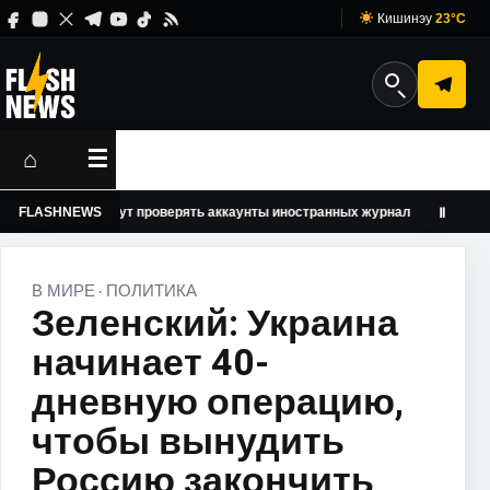
Кишинэу
23°C
⌂
☰
США будут проверять аккаунты иностранных журналистов в соцсетях 
FLASHNEWS
Ⅱ
В МИРЕ
ПОЛИТИКА
·
Зеленский: Украина
начинает 40-
дневную операцию,
чтобы вынудить
Россию закончить