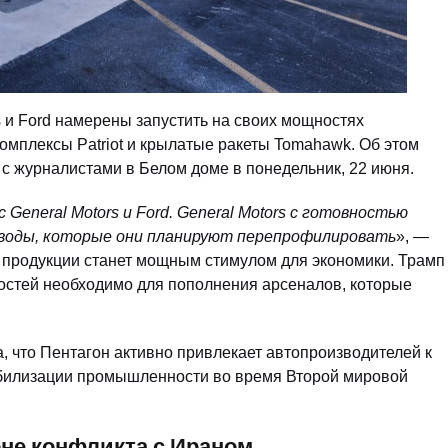
 и Ford намерены запустить на своих мощностях
омплексы Patriot и крылатые ракеты Tomahawk. Об этом
с журналистами в Белом доме в понедельник, 22 июня.
General Motors и Ford. General Motors с готовностью
заводы, которые они планируют перепрофилировать
», —
й продукции станет мощным стимулом для экономики. Трамп
остей необходимо для пополнения арсеналов, которые
ла, что Пентагон активно привлекает автопроизводителей к
обилизации промышленности во время Второй мировой
не конфликта с Ираном