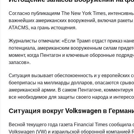
Согласно публикациям The New York Times, интенсивн
важнейших американских вооружений, включая ракеты Tom
ATACMS, на грань истощения.
Журналисты отмечали: «Если Трамп отдаст приказ нан
потенциала, американским вооруженным силам придетс
момент, когда Пентагон и ключевые оборонные подрядч
запасов».
Ситуация вызывает обеспокоенность и у европейских 
боеприпасы на миллиарды долларов, опасаются срывов 
американской армии. В самом Пентагоне, комментируя
все необходимое для защиты своего народа и интересо
Ситуация вокруг Volkswagen в Герман
Весной текущего года газета Financial Times сообщил
Volkswagen (VW) и израильской оборонной компанией R