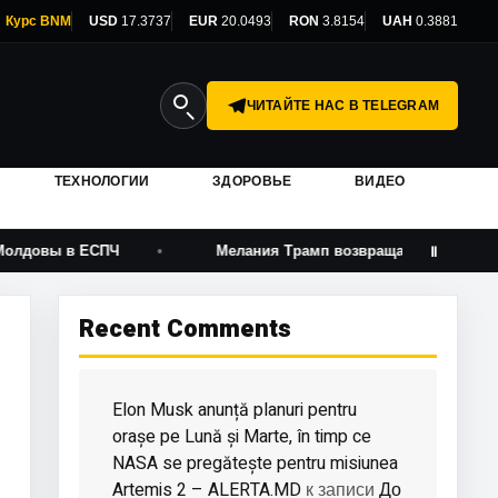
Курс BNM
USD
17.3737
EUR
20.0493
RON
3.8154
UAH
0.3881
ЧИТАЙТЕ НАС В TELEGRAM
ТЕХНОЛОГИИ
ЗДОРОВЬЕ
ВИДЕО
в ЕСПЧ
Мелания Трамп возвращается на экраны после 
Ⅱ
Recent Comments
Elon Musk anunță planuri pentru
orașe pe Lună și Marte, în timp ce
NASA se pregătește pentru misiunea
Artemis 2 – ALERTA.MD
До
к записи