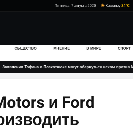
Пятница, 7 августа 2026
Кишинэу
24°C
ОБЩЕСТВО
МНЕНИЕ
В МИРЕ
СПОРТ
я Тофана о Плахотнюке могут обернуться иском против Молдовы 
Motors и Ford
оизводить