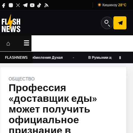
Кишинэу
28°C
⌂
☰
мов на фоне обмеления Дуная
FLASHNEWS
В Румынии арестовали троих 
Ⅱ
ОБЩЕСТВО
Профессия
«доставщик еды»
может получить
официальное
признание в