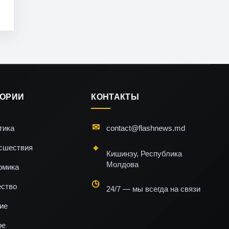
ГОРИИ
КОНТАКТЫ
тика
contact@flashnews.md
сшествия
Кишинэу, Республика
Молдова
омика
ство
24/7 — мы всегда на связи
ие
ре