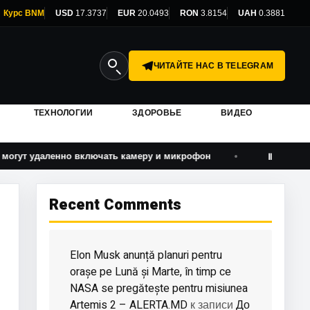
Курс BNM
USD
17.3737
EUR
20.0493
RON
3.8154
UAH
0.3881
ЧИТАЙТЕ НАС В TELEGRAM
ТЕХНОЛОГИИ
ЗДОРОВЬЕ
ВИДЕО
енно включать камеру и микрофон
Forța Fermierilor в
Ⅱ
Recent Comments
Elon Musk anunță planuri pentru
orașe pe Lună și Marte, în timp ce
NASA se pregătește pentru misiunea
Artemis 2 – ALERTA.MD
До
к записи