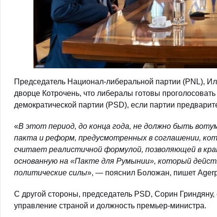
Председатель Национал-либеральной партии (PNL), Или
дворце Котрочень, что либералы готовы проголосовать
демократической партии (PSD), если партии предвари
«
В этот период, до конца года, не должно быть вот
пакта и реформ, предусмотренных в соглашении, к
считает реалистичной формулой, позволяющей в кра
основанную на «Пакте для Румынии», который действ
политические силы
», — пояснил Боложан, пишет Agerp
С другой стороны, председатель PSD, Сорин Гриндяну, 
управление страной и должность премьер-министра.