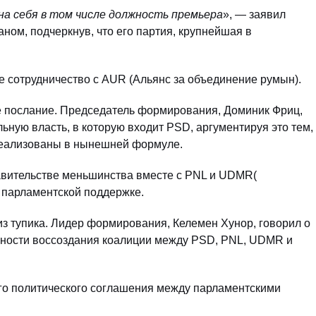
а себя в том числе должность премьера
», — заявил
ном, подчеркнув, что его партия, крупнейшая в
.
 сотрудничество с AUR (Альянс за объединение румын).
е послание. Председатель формирования, Доминик Фриц,
льную власть, в которую входит PSD, аргументируя это тем,
реализованы в нынешней формуле.
правительстве меньшинства вместе с PNL и UDMR(
 парламентской поддержке.
з тупика. Лидер формирования, Келемен Хунор, говорил о
жности воссоздания коалиции между PSD, PNL, UDMR и
ого политического соглашения между парламентскими