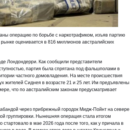
аны операцию по борьбе с наркотрафиком, изъяв партию
м рынке оценивается в 816 миллионов австралийских
оде Лондондерри. Как сообщили представители
ступностью, партия была спрятана под фальшполами в
ритории частного домовладения. На месте происшествия
х жителей Сиднея в возрасте 21 и 25 лет. Им предъявлены
мере, что по австралийским законам предусматривает
трабандой через прибрежный городок Мидж-Пойнт на севере
ной группировки. Нынешняя операция стала итогом
стартовало в мае 2026 года после того, как у причала в