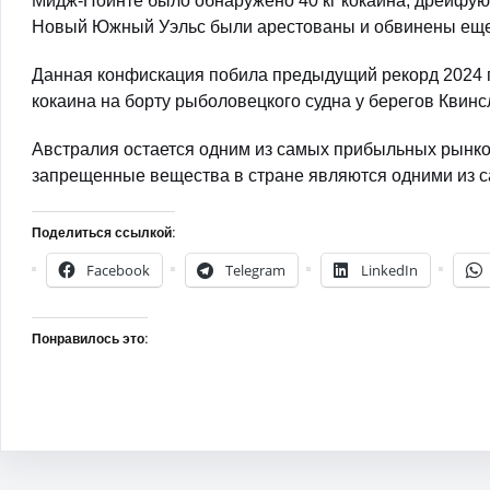
Мидж-Пойнте было обнаружено 40 кг кокаина, дрейфующ
Новый Южный Уэльс были арестованы и обвинены еще
Данная конфискация побила предыдущий рекорд 2024 г
кокаина на борту рыболовецкого судна у берегов Квинс
Австралия остается одним из самых прибыльных рынков 
запрещенные вещества в стране являются одними из с
Поделиться ссылкой:
Facebook
Telegram
LinkedIn
Понравилось это: