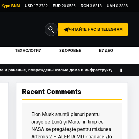
Курс BNM
USD
17.3782
EUR
20.0536
RON
3.8218
UAH
0.3886
ЧИТАЙТЕ НАС В TELEGRAM
ТЕХНОЛОГИИ
ЗДОРОВЬЕ
ВИДЕО
ые, повреждены жилые дома и инфраструктура
Правите
Ⅱ
Recent Comments
Elon Musk anunță planuri pentru
orașe pe Lună și Marte, în timp ce
NASA se pregătește pentru misiunea
Artemis 2 – ALERTA.MD
До
к записи