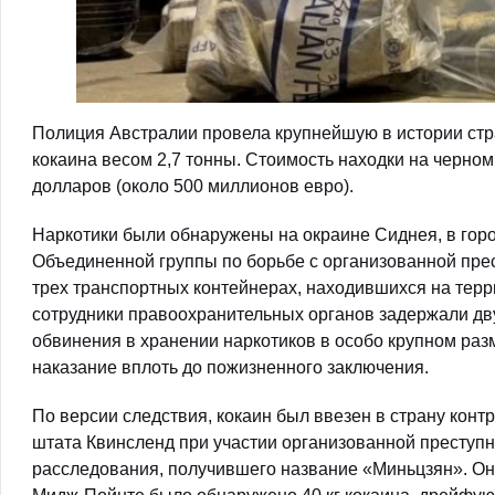
Полиция Австралии провела крупнейшую в истории стр
кокаина весом 2,7 тонны. Стоимость находки на черно
долларов (около 500 миллионов евро).
Наркотики были обнаружены на окраине Сиднея, в гор
Объединенной группы по борьбе с организованной пре
трех транспортных контейнерах, находившихся на тер
сотрудники правоохранительных органов задержали дву
обвинения в хранении наркотиков в особо крупном раз
наказание вплоть до пожизненного заключения.
По версии следствия, кокаин был ввезен в страну кон
штата Квинсленд при участии организованной преступ
расследования, получившего название «Миньцзян». Оно 