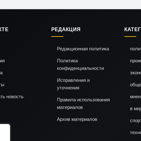
КТЕ
РЕДАКЦИЯ
КАТЕ
Редакционная политика
поли
ия
Политика
прои
конфиденциальности
а
экон
Исправления и
ты
обще
уточнения
ть новость
мнен
Правила использования
материалов
в ми
Архив материалов
спор
техн