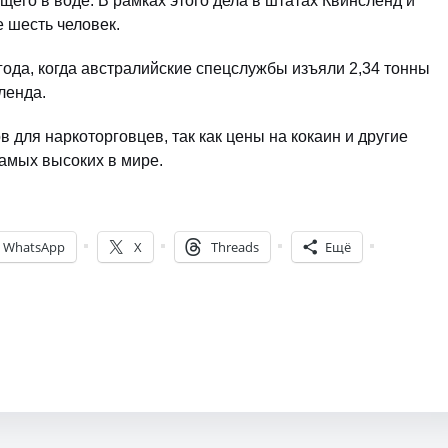
его в воде. В рамках этого дела в штатах Квинсленд и
 шесть человек.
ода, когда австралийские спецслужбы изъяли 2,34 тонны
ленда.
для наркоторговцев, так как цены на кокаин и другие
амых высоких в мире.
WhatsApp
X
Threads
Ещё