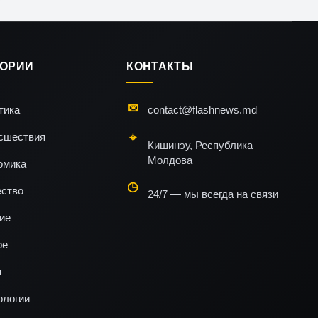
ГОРИИ
КОНТАКТЫ
тика
contact@flashnews.md
сшествия
Кишинэу, Республика
Молдова
омика
ство
24/7 — мы всегда на связи
ие
ре
т
ологии