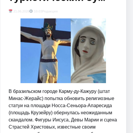
21.06.2026
10:03
Редакция
В бразильском городе Карму-ду-Кажуру (штат
Минас-Жерайс) попытка обновить религиозные
статуи на площади Носса-Сеньора-Апаресида
(площадь Крузейру) обернулась неожиданным
скандалом. Фигуры Иисуса, Девы Марии и сцена
Страстей Христовых, известные своим