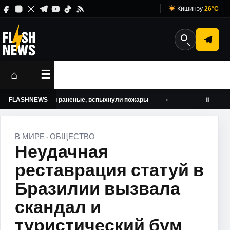
Кишинэу
26°C
⌂
☰
ть погибшие и раненые, вспыхнули пожары
FLASHNEWS
Кику инициировал
Ⅱ
В МИРЕ
ОБЩЕСТВО
·
Неудачная
реставрация статуй в
Бразилии вызвала
скандал и
туристический бум