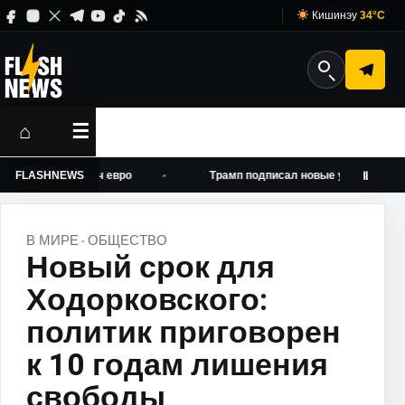
Кишинэу
34°C
⌂
☰
 до 500 тысяч евро
FLASHNEWS
Трамп подписал новые указы об огранич
Ⅱ
В МИРЕ
ОБЩЕСТВО
·
Новый срок для
Ходорковского:
политик приговорен
к 10 годам лишения
свободы