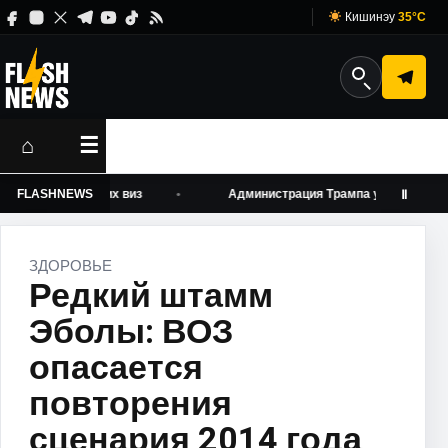
Кишинэу
35°C
⌂
☰
даче рабочих виз
FLASHNEWS
Администрация Трампа усилила давление
Ⅱ
ЗДОРОВЬЕ
Редкий штамм
Эболы: ВОЗ
опасается
повторения
сценария 2014 года