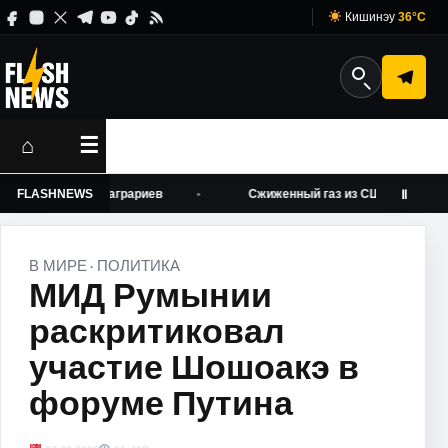
Кишинэу
36°C
⌂
☰
анкротству аграриев
FLASHNEWS
Сжиженный газ из США через Румынию 
Ⅱ
В МИРЕ
ПОЛИТИКА
·
МИД Румынии
раскритиковал
участие Шошоакэ в
форуме Путина