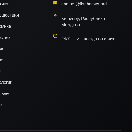
тика
contact@flashnews.md
сшествия
Кишинэу, Республика
Молдова
омика
ство
24/7 — мы всегда на связи
ие
ре
т
ологии
овье
о