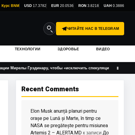
Курс BNM
USD
17.3782
EUR
20.0536
RON
3.8218
UAH
0.3886
ЧИТАЙТЕ НАС В TELEGRAM
ТЕХНОЛОГИИ
ЗДОРОВЬЕ
ВИДЕО
ы Грэдинару, чтобы «исключить спекуляции»
«Вода бу
Ⅱ
Recent Comments
Elon Musk anunță planuri pentru
orașe pe Lună și Marte, în timp ce
NASA se pregătește pentru misiunea
Artemis 2 – ALERTA.MD
До
к записи