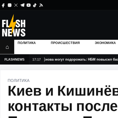
ПОЛИТИКА
ПРОИСШЕСТВИЯ
ЭКОНОМИКА
⌂
Кредиты снова могут подорожать: НБМ повысил базовую ставку
FLASHNEWS
17:17
ПОЛИТИКА
Киев и Кишинё
контакты посл