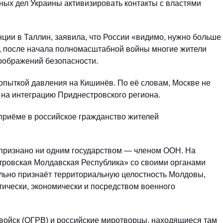
ных дел Украины активизировать контакты с властями
ции в Таллин, заявила, что России «видимо, нужно больше
м, после начала полномасштабной войны многие жители
оображений безопасности.
попыткой давления на Кишинёв. По её словам, Москве не
 на интеграцию Приднестровского региона.
приёме в российское гражданство жителей
 признано ни одним государством — членом ООН. На
тровская Молдавская Республика» со своими органами
ально признаёт территориальную целостность Молдовы,
ически, экономически и посредством военного
войск (ОГРВ) и российские миротворцы, находящиеся там