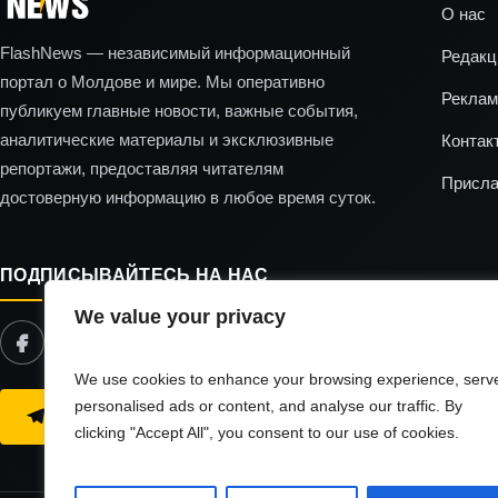
О нас
FlashNews — независимый информационный
Редакц
портал о Молдове и мире. Мы оперативно
Реклам
публикуем главные новости, важные события,
аналитические материалы и эксклюзивные
Контак
репортажи, предоставляя читателям
Присла
достоверную информацию в любое время суток.
ПОДПИСЫВАЙТЕСЬ НА НАС
We value your privacy
We use cookies to enhance your browsing experience, serv
personalised ads or content, and analyse our traffic. By
ЧИТАЙТЕ НАС В TELEGRAM
clicking "Accept All", you consent to our use of cookies.