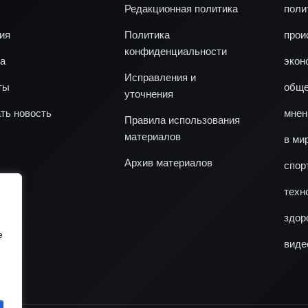
Редакционная политика
поли
ия
Политика
прои
конфиденциальности
а
экон
Исправления и
ты
обще
уточнения
ть новость
мнен
Правила использования
материалов
в ми
Архив материалов
спор
техн
здор
e
виде